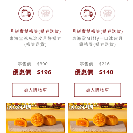
月餅實體禮券(禮券送貨)
月餅實體禮券(禮券送貨)
東海堂冰兔冰皮月餅禮券
東海堂Miffy一口冰皮月
(禮券送貨)
餅禮券(禮券送貨)
零售價
$300
零售價
$216
優惠價
$196
優惠價
$140