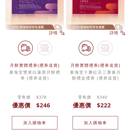
詳情
詳情
月餅實體禮券(禮券送貨)
月餅實體禮券(禮券送貨)
東海堂雙黃白蓮蓉月餅禮
東海堂十勝紅豆三重奏月
券 (禮券送貨)
餅禮盒禮券 (禮券送貨)
零售價
$378
零售價
$340
優惠價
$246
優惠價
$222