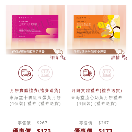
詳情
詳情
月餅實體禮券(禮券送貨)
月餅實體禮券(禮券送貨)
東海堂十勝紅豆蛋黃月餅
東海堂流心奶黃月餅禮券
(4個裝) 禮券 (禮券送貨)
(4個裝) (禮券送貨)
零售價
$267
零售價
$267
優惠價
$173
優惠價
$173