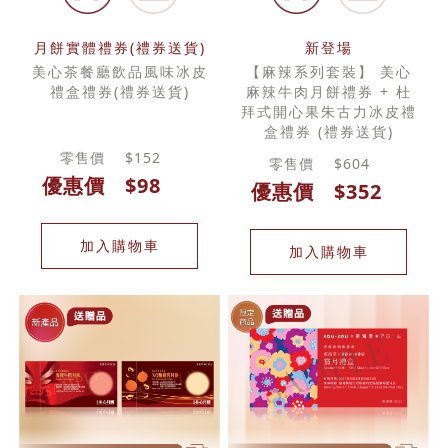
月餅實體禮券(禮券送貨)
新登場
美心茶餐廳飲品風味冰皮
【麻辣系列套裝】 美心
禮盒禮券(禮券送貨)
麻辣牛肉月餅禮券 + 杜
拜式開心果朱古力冰皮禮
盒禮券 (禮券送貨)
零售價
$152
零售價
$604
優惠價
$98
優惠價
$352