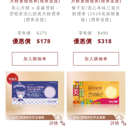
月餅實體禮券(禮券送貨)
月餅實體禮券(禮券送貨)
美心月餅 x 富豪雪糕 -
黎子安/美心本味三賞月
雲呢拿流心奶黃月餅禮券
餅禮券 (2026名廚限量
(禮券送貨)
版) (禮券送貨)
零售價
$275
零售價
$490
優惠價
$178
優惠價
$318
詳情
詳情