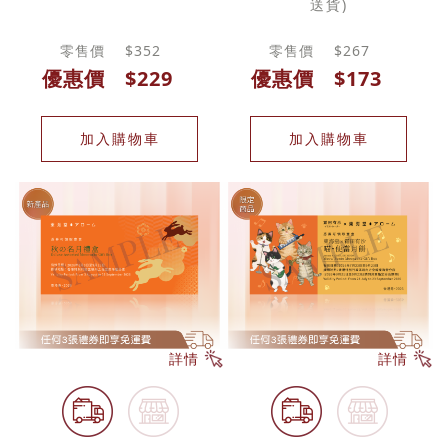
送貨)
零售價
$352
零售價
$267
優惠價
$229
優惠價
$173
詳情
詳情