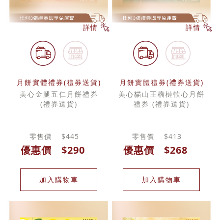
詳情
詳情
月餅實體禮券(禮券送貨)
月餅實體禮券(禮券送貨)
美心金腿五仁月餅禮券
美心貓山王榴槤軟心月餅
(禮券送貨)
禮券 (禮券送貨)
零售價
$445
零售價
$413
優惠價
$290
優惠價
$268