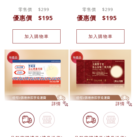
零售價
$299
零售價
$299
優惠價
$195
優惠價
$195
詳情
詳情