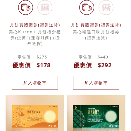
月餅實體禮券(禮券送貨)
月餅實體禮券(禮券送貨)
美心Kuromi 月餅禮盒禮
美心精選口味月餅禮券
券(蛋黃白蓮蓉月餅) (禮
(禮券送貨)
券送貨)
零售價
$275
零售價
$449
優惠價
$178
優惠價
$292