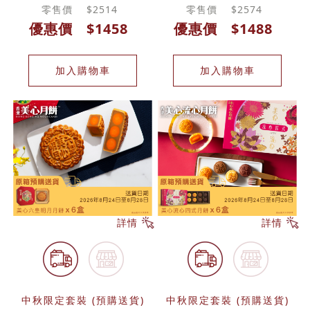
零售價
$2514
零售價
$2574
優惠價
$1458
優惠價
$1488
詳情
詳情
中秋限定套裝 (預購送貨)
中秋限定套裝 (預購送貨)