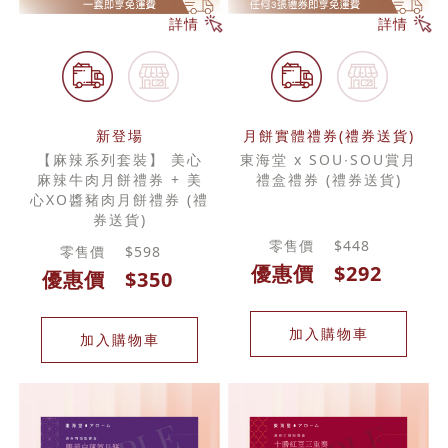
詳情
詳情
新登場
月餅實體禮券(禮券送貨)
【麻辣系列套裝】 美心
東海堂 x SOU∙SOU賞月
麻辣牛肉月餅禮券 + 美
禮盒禮券 (禮券送貨)
心XO醬豬肉月餅禮券 (禮
券送貨)
零售價
$448
零售價
$598
優惠價
$292
優惠價
$350