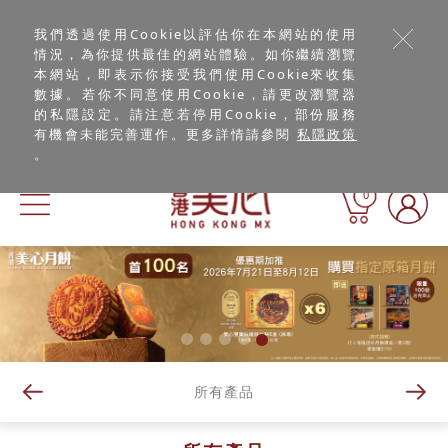
我們透過使用Cookie以評估你在本網站的使用
情況，為你提供最佳的網站體驗。如你繼續瀏覽
本網站，即表示你接受我們使用Cookie來收集
數據。若你不同意使用Cookie，請更改瀏覽器
的私隱設定。請注意若停用Cookie，部份服務
有機會未能完善運作。更多詳情請參閱
私隱政策
。
0
所有產品