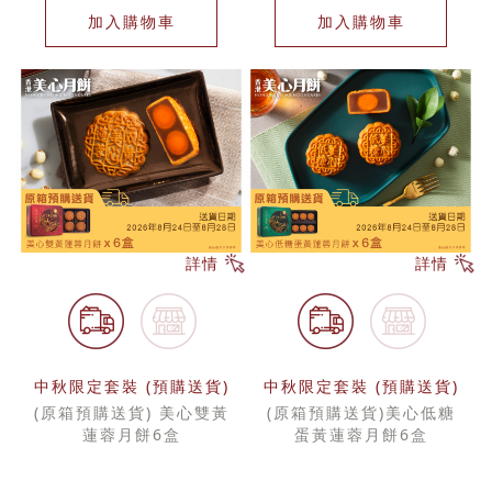
詳情
詳情
中秋限定套裝 (預購送貨)
中秋限定套裝 (預購送貨)
(原箱預購送貨) 美心雙黃
(原箱預購送貨)美心低糖
蓮蓉月餅6盒
蛋黃蓮蓉月餅6盒