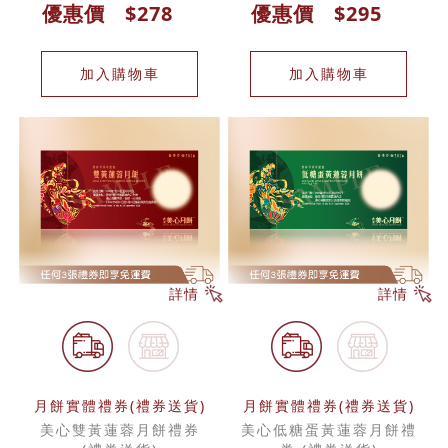
優惠價
$278
優惠價
$295
詳情
詳情
月餅實體禮券(禮券送貨)
月餅實體禮券(禮券送貨)
美心雙黃蓮蓉月餅禮券
美心低糖蛋黃蓮蓉月餅禮