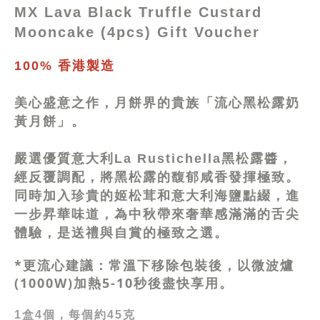
MX Lava Black Truffle Custard
Mooncake (4pcs) Gift Voucher
100% 香港製造
美心盛意之作，月餅界的貴族「流心黑松露奶
黃月餅」。
嚴選優質意大利La Rustichella黑松露醬，
經反覆調配，將黑松露的馥郁咸香發揮極致。
同時加入珍貴的姬松茸和意大利海鹽點綴，進
一步昇華味道，為中秋帶來奢華感滿滿的舌尖
體驗，是送禮與自賞的極致之選。
*更流心建議：常溫下移除包裝後，以微波爐
(1000W)加熱5-10秒後盡快享用。
1盒4個，每個約45克