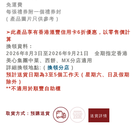
免運費
每張禮券附一個禮券封
( 產品圖片只供參考 )
➣此產品享有香港滙豐信用卡6折優惠，以零售價計
算
換領資料︰
2026年8月3日至2026年9月21日 全期指定香港
美心集團中菜、西餅、MX分店適用
詳細換領地點: (
換領分店
)
預計送貨日期為3至5個工作天 ( 星期六、日及假期
除外 )
**
不適用於順豐自助櫃
取貨方式：預購送貨
送貨詳情