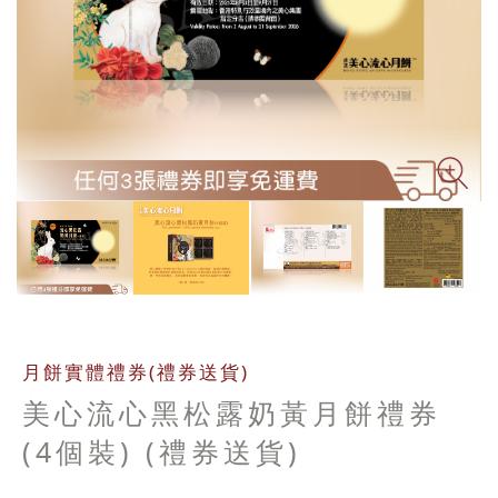
Zo
月餅實體禮券(禮券送貨)
美心流心黑松露奶黃月餅禮券
(4個裝) (禮券送貨)