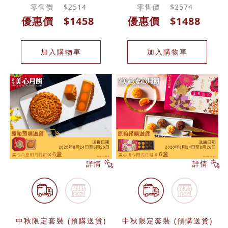
零售價
$2514
零售價
$2574
優惠價
$1458
優惠價
$1488
詳情
詳情
中秋限定套裝 (預購送貨)
中秋限定套裝 (預購送貨)