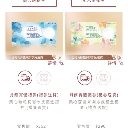
詳情
詳情
月餅實體禮券(禮券送貨)
月餅實體禮券(禮券送貨)
美心粒粒初雪冰皮禮盒禮
美心森雪果園冰皮禮盒禮
券 (禮券送貨)
券 (禮券送貨)
零售價
$352
零售價
$290