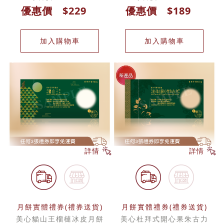
優惠價
$229
優惠價
$189
詳情
詳情
月餅實體禮券(禮券送貨)
月餅實體禮券(禮券送貨)
美心貓山王榴槤冰皮月餅
美心杜拜式開心果朱古力