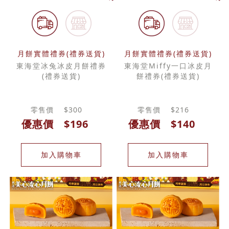
月餅實體禮券(禮券送貨)
月餅實體禮券(禮券送貨)
東海堂冰兔冰皮月餅禮券
東海堂Miffy一口冰皮月
(禮券送貨)
餅禮券(禮券送貨)
零售價
$300
零售價
$216
優惠價
$196
優惠價
$140