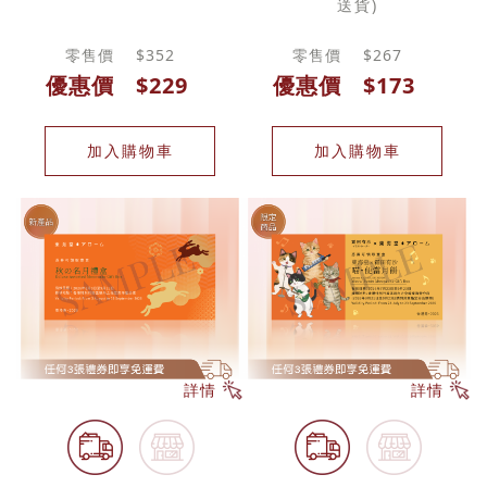
送貨)
零售價
$352
零售價
$267
優惠價
$229
優惠價
$173
詳情
詳情