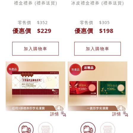
禮盒禮券 (禮券送貨)
冰皮禮盒禮券 (禮券送貨)
零售價
$352
零售價
$305
優惠價
$229
優惠價
$198
詳情
詳情