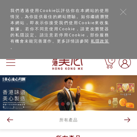
我們透過使用Cookie以評估你在本網站的使用
情況，為你提供最佳的網站體驗。如你繼續瀏覽
本網站，即表示你接受我們使用Cookie來收集
數據。若你不同意使用Cookie，請更改瀏覽器
的私隱設定。請注意若停用Cookie，部份服務
有機會未能完善運作。更多詳情請參閱
私隱政策
。
0
所有產品