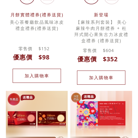
月餅實體禮券(禮券送貨)
新登場
美心茶餐廳飲品風味冰皮
【麻辣系列套裝】 美心
禮盒禮券(禮券送貨)
麻辣牛肉月餅禮券 + 杜
拜式開心果朱古力冰皮禮
盒禮券 (禮券送貨)
零售價
$152
零售價
$604
優惠價
$98
優惠價
$352