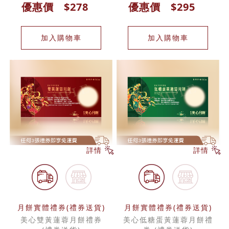
優惠價
$278
優惠價
$295
詳情
詳情
月餅實體禮券(禮券送貨)
月餅實體禮券(禮券送貨)
美心雙黃蓮蓉月餅禮券
美心低糖蛋黃蓮蓉月餅禮