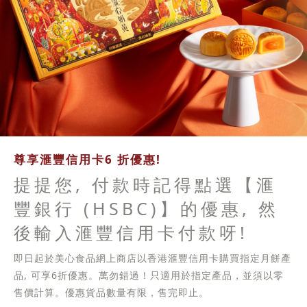
尊享滙豐信用卡6 折優惠!
提提您, 付款時記得點選【滙
豐銀行 (HSBC)】的優惠, 然
後輸入滙豐信用卡付款呀!
即日起於美心食品網上商店以香港滙豐信用卡購買指定月餅產
品, 可享6折優惠。萬勿錯過！只適用於指定產品，並須以零
售價計算。優惠貨品數量有限，售完即止。