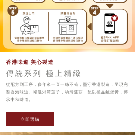
香港味道 美心製造
傳統系列 極上精緻
從配方到工序，多年來一直一絲不苟，堅守香港製造，呈現完
整香港味道。精選湘潭蓮子，幼滑蓮蓉，配以極品鹹蛋黃，傳
承中秋味道。
立即選購