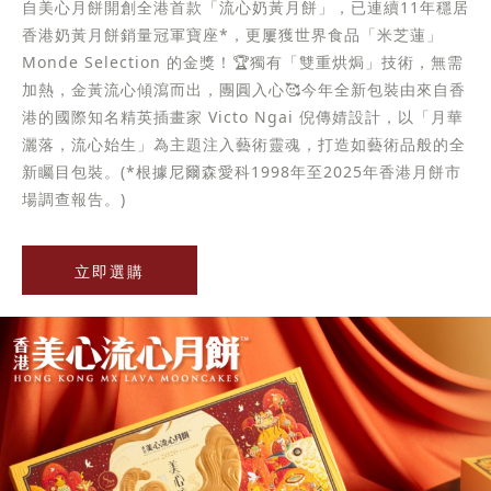
自美心月餅開創全港首款「流心奶黃月餅」，已連續11年穩居
香港奶黃月餅銷量冠軍寶座*，更屢獲世界食品「米芝蓮」
Monde Selection 的金獎！🏆獨有「雙重烘焗」技術，無需
加熱，金黃流心傾瀉而出，團圓入心🥰今年全新包裝由來自香
港的國際知名精英插畫家 Victo Ngai 倪傳婧設計，以「月華
灑落，流心始生」為主題注入藝術靈魂，打造如藝術品般的全
新矚目包裝。(*根據尼爾森愛科1998年至2025年香港月餅市
場調查報告。)
立即選購