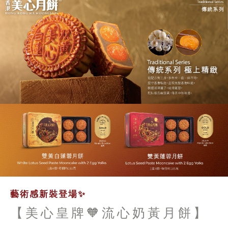
藝術感新裝登場✨
【美心皇牌🧡流心奶黃月餅】