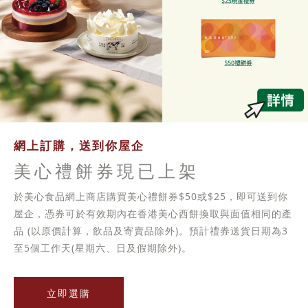
網上訂購，送到你屋企
美心禮餅券現已上架
於美心食品網上商店購買美心禮餅券$50或$25，即可送到你
屋企，憑券可於有效期內在香港美心西餅換取與面值相同的產
品 (以原價計算，飲品及寄賣品除外)。預計禮券送貨日期為3
至5個工作天(星期六、日及假期除外)。
立即選購