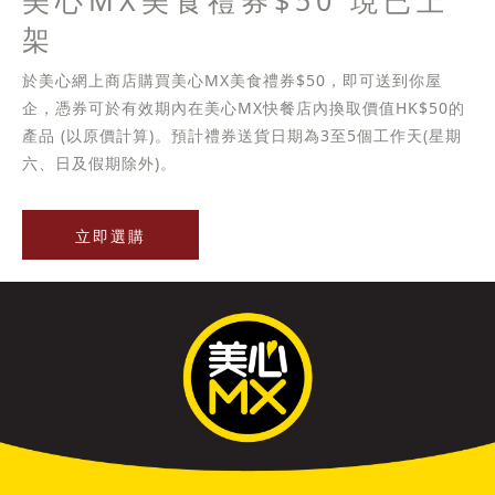
美心MX美食禮券$50 現已上
架
於美心網上商店購買美心MX美食禮券$50，即可送到你屋
企，憑券可於有效期內在美心MX快餐店內換取價值HK$50的
產品 (以原價計算)。預計禮券送貨日期為3至5個工作天(星期
六、日及假期除外)。
立即選購