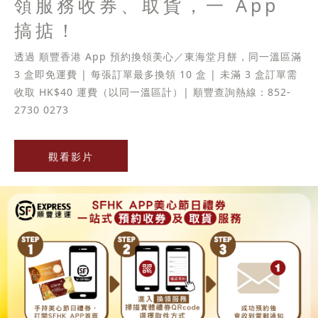
領服務收券、取貨，一 App
搞掂！
透過 順豐香港 App 預約換領美心／東海堂月餅，同一溫區滿
3 盒即免運費 | 每張訂單最多換領 10 盒 | 未滿 3 盒訂單需
收取 HK$40 運費（以同一溫區計）| 順豐查詢熱線：852-
2730 0273
觀看影片