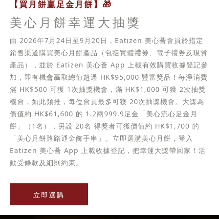
【買月餅贏足金月餅】🎁
美心月餅幸運大抽獎
由 2026年7月24日至9月20日，Eatizen 美心薈會員於指定
銷售渠道購買美心月餅產品（包括實體禮券、電子禮券及現貨
產品），並於 Eatizen 美心薈 App 上載有效購買收據登記參
加，即有機會贏取總值超過 HK$95,000 豐富獎品！每淨消費
滿 HK$500 可獲 1次抽獎機會，滿 HK$1,000 可獲 2次抽獎
機會，如此類推，每位會員最多可獲 20次抽獎機會。大獎為
價值約 HK$61,600 的 1.2兩999.9足金「美心流心足金月
餅」（1名），另設 20名 得獎者可獲價值約 HK$1,700 的
「美心月餅路路通金飾手串」。立即選購美心月餅，登入
Eatizen 美心薈 App 上載收據登記，把幸運大獎帶回家！活
動受條款及細則約束。
立即選購