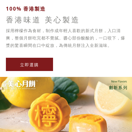
100% 香港製造
香港味道 美心製造
採用檸檬作為食材，制作成年輕人喜歡的新式月餅，入口清
爽，整個月餅吃完都不覺膩。醬心部份酸酸的，一口咬下，爆
漿的驚喜瞬間在口中綻放，為傳統月餅注入全新滋味。
立即選購