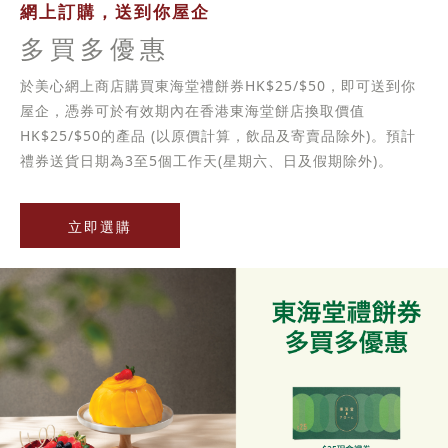
網上訂購，送到你屋企
多買多優惠
於美心網上商店購買東海堂禮餅券HK$25/$50，即可送到你
屋企，憑券可於有效期內在香港東海堂餅店換取價值
HK$25/$50的產品 (以原價計算，飲品及寄賣品除外)。預計
禮券送貨日期為3至5個工作天(星期六、日及假期除外)。
立即選購