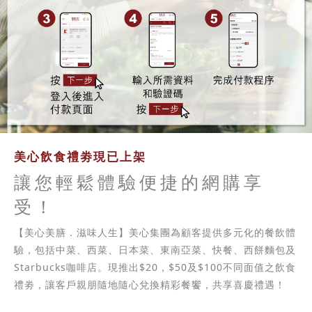
美心飲食禮劵現已上架
讓您輕鬆體驗便捷的網購享
受！
【美心美膳．滋味人生】美心集團為顧客提供多元化的餐飲體
驗，包括中菜、西菜、日本菜、東南亞菜、快餐、西餅麵包及
Starbucks咖啡店。現推出$20，$50及$100不同面值之飲食
禮劵，讓客戶親朋隨地隨心兌換精彩餐饗，共享喜慶禮遇！