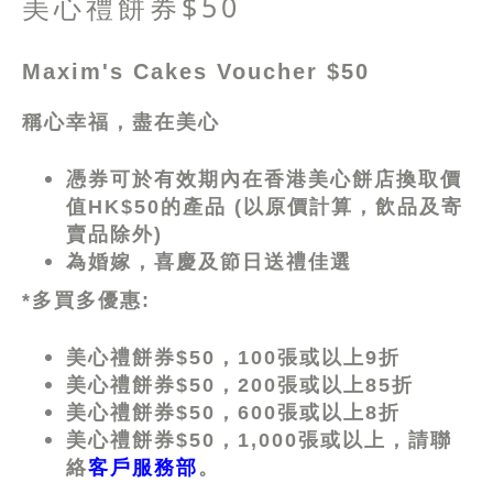
美心禮餅券$50
Maxim's Cakes Voucher $50
稱心幸福，盡在美心
憑券可於有效期內在香港美心餅店換取價
值HK$50的產品 (以原價計算，飲品及寄
賣品除外)
為婚嫁，喜慶及節日送禮佳選
*多買多優惠:
美心禮餅券$50
，
100
張或以上
9折
美心禮餅券$50
，
200
張或以上
85折
美心禮餅券$50
，
600
張或以上
8折
美心禮餅券$50
，
1,000
張或以上，請聯
絡
客戶服務部
。