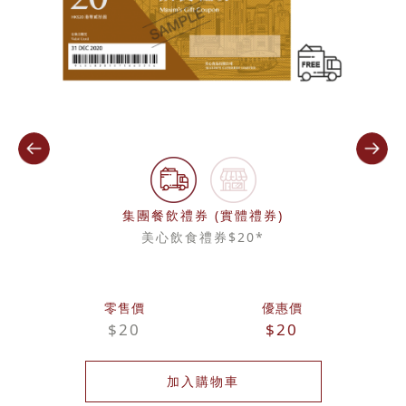
集團餐飲禮券 (實體禮券)
美心飲食禮券$20*
零售價
優惠價
$20
$20