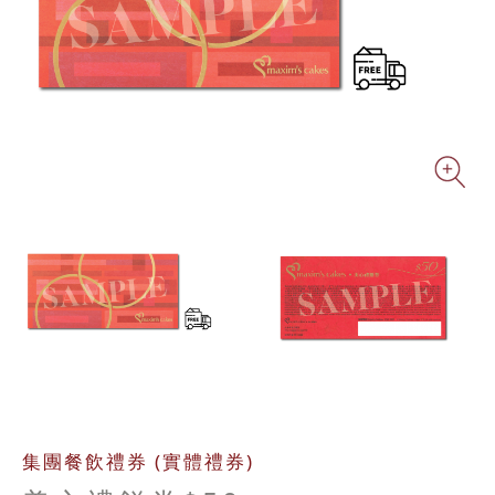
Zo
集團餐飲禮券 (實體禮券)