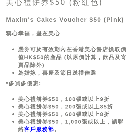
美心禮餅券$50 (粉紅色)
Maxim's Cakes Voucher $50 (Pink)
稱心幸福，盡在美心
憑券可於有效期內在香港美心餅店換取價
值HK$50的產品 (以原價計算，飲品及寄
賣品除外)
為婚嫁，喜慶及節日送禮佳選
*多買多優惠:
美心禮餅券$50
，
100
張或以上
9折
美心禮餅券$50
，
200
張或以上
85折
美心禮餅券$50
，
600
張或以上
8折
美心禮餅券$50
，
1,000
張或以上，請聯
絡
客戶服務部
。