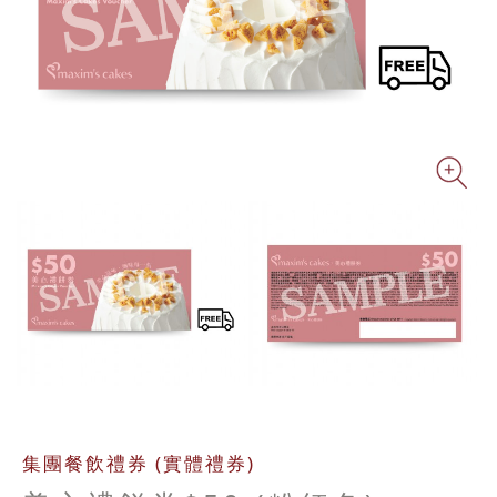
Zo
集團餐飲禮券 (實體禮券)