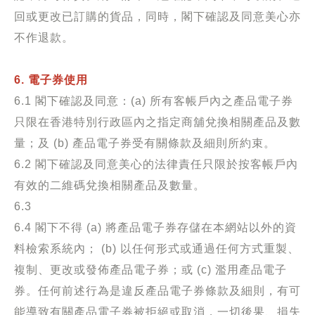
回或更改已訂購的貨品，同時，閣下確認及同意美心亦
不作退款。
6.
電子券使用
6.1
閣下確認及同意：
(a)
所有客帳戶內之產品電子券
只限在香港特別行政區內之指定商舖兌換相關產品及數
量；及
(b)
產品電子券受有關條款及細則所約束。
6.2
閣下確認及同意美心的法律責任只限於按客帳戶內
有效的二維碼兌換相關產品及數量。
6.3
6.4
閣下不得
(a)
將產品電子券存儲在本網站以外的資
料檢索系統內；
(b)
以任何形式或通過任何方式重製、
複制、更改或發佈產品電子券；或
(c)
濫用產品電子
券。任何前述行為是違反產品電子券條款及細則，有可
能導致有關產品電子券被拒絕或取消，一切後果、損失