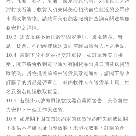
島、九龍、新界、東涌、愉景灣及馬灣。如送貨至大浪
灣村或石澳，收貨人須先與美心預約前往就近的公眾停
車場收取貨物。請致電美心顧客服務部查詢有關送貨服
務安排之詳情。
10.3 送貨服務不適用於非固定地址、邊境禁區、離
島、貨倉、不能經樓梯送貨而需經由露台入屋之地點。
10.4 當閣下於本網站提交訂單後，如訂單獲美心接
受，閣下將會收到電郵通知有關貨品出貨日期及送貨追
蹤號碼。貨物抵達前將由送貨員致電通知，請閣下點收
訂購了的貨品是否齊全，並由收件人在送貨單上寫上姓
名及簽名確認收取貨品。
10.5 若懸掛八號颱風訊號或黑色暴雨警告，美心將盡
力安排下一個工作天送貨。
10.6 如果閣下因在首次約定的送貨預約時失約或因閣
下提供不準確地址而導致閣下未能收取閣下訂購的產