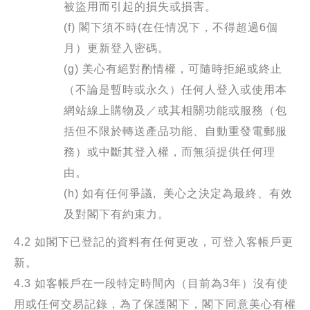
被盜用而引起的損失或損害。
(f) 閣下須不時
(
在任情况下，不得超過
6
個
月）更新登入密碼。
(g) 美心有絕對酌情權，可隨時拒絕或終止
（不論是暫時或永久）任何人登入或使用本
網站線上購物及／或其相關功能或服務（包
括但不限於轉送產品功能、自動重發電郵服
務）或中斷其登入權，而無須提供任何理
由。
(h) 如有任何爭議
,
美心之決定為最終、有效
及對閣下有約束力。
4.2 如閣下已登記的資料有任何更改，可登入客帳戶更
新。
4.3 如客帳戶在一段特定時間內（目前為3年）沒有使
用或任何交易記錄，為了保護閣下，閣下同意美心有權