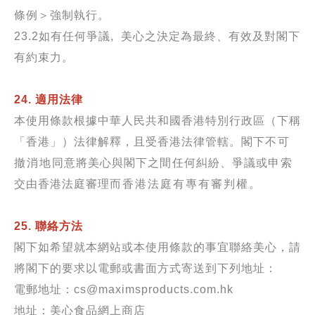
條例＞強制執行。
23.2
如有任何爭議
,
美心之決定為最終、有效及對閣下
有約束力。
24. 適用法律
本使用條款根據中華人民共和國香港特別行政區（下稱
「香港」）法律解釋，且受香港法律管轄。閣下
不可
撤消地
同意將美心與閣下之
間
任何糾紛、爭議或
申
索
交由香港法庭審理
而香港法庭有專有審判權
。
25. 聯絡方法
閣下如希望就本網站或本使用條款的事宜聯絡美心，請
將閣下的要求以電郵或書面方式寄送到下列地址：
電郵地址：cs@maximsproducts.com.hk
地址：美心食品網上商店