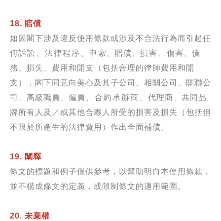
18. 賠償
如因閣下涉及違反使用條款或涉及不合法行為而引起任
何
訴訟、法律程序、申
索、賠償、
損害、
傷害、債
務、損失、費用和開支（包括合理的律師費用和開
支），閣下同意向美心及其子公司、相關公司、關聯公
司、高級職員、僱
員、合約承辦商、
代理商、共同品
牌所有人及／或其他合夥人所受的損害及損失（包括但
不限於所產生的法律費用）作出全面補償。
19. 闡釋
條文的標題和例子僅供參考，以幫助明白本使用條款，
並不構成條文的定義，或限制條文的適用範圍。
20. 未棄權