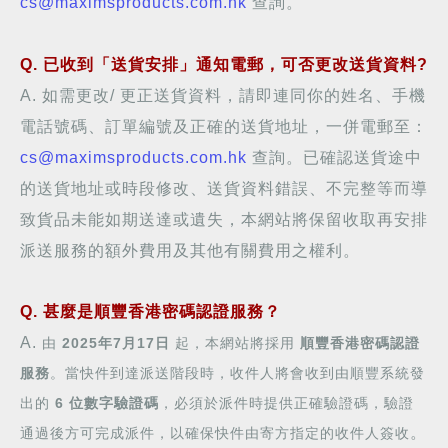
cs@maximsproducts.com.hk
查詢。
Q. 已收到「送貨安排」通知電郵，可否更改送貨資料?
A. 如需更改/ 更正送貨資料，
請即連同你的姓名、手機
電話號碼
、
訂單編號
及正確的
送貨地址，一併
電郵至
：
cs@maximsproducts.com.hk
查詢。已確認送貨途中
的送貨地址或時段修改、送貨資料錯誤、不完整等而導
致貨品未能如期送達或遺失，本網站將保留收取再安排
派送服務的額外費用及其他有關費用之權利。
Q. 甚麼是順豐香港密碼認證服務
？
A.
由
2025年7月17日
起，本網站將採用
順豐香港密碼認證
服務
。當快件到達派送階段時，收件人將會收到由順豐系統發
出的
6 位數字驗證碼
，必須於派件時提供正確驗證碼，驗證
。
通過後方可完成派件，以確保快件由寄方指定的收件人簽收