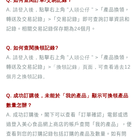
Q. 如何查閱訂單/交易記錄？
A. 請登入後，
點擊右上角
"人頭公仔 " >
「
產品換領，
轉送
及交易記錄」
>
「交易記錄」
即可查詢訂單資訊和
記錄。相關交易記錄保存期為
24
個月。
Q. 如何查閱換領記錄?
A. 請登入後，
點擊右上角
"人頭公仔 " >
「
產品換領，
轉送
及交易記錄」
>
「換領記錄」頁面，可查看過去12
個月之換領記錄。
Q. 成功訂購後，未能於「我的產品」顯示可換領產品
數量怎辦？
A.
成功訂購後，閣下可以查看「訂單確認」電郵或透
過登入美心食品網上商店的帳戶查閱「我的產品」，便
查看到您的訂購記錄包括訂購的產品及數量。如有問