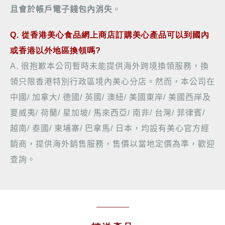
且會於帳戶電子錢包內消失
。
Q. 從香港美心食品網上商店訂購美心產品可以到國內
或香港以外地區換領嗎?
A.
很抱歉本公司暫時未能提供海外跨境換領服務，換
領只限香港特別行政區境內美心分店。然而，本公司在
中國
/
加拿大
/
德國
/
英國
/
澳紐
/
美國東岸
/
美國西岸及
夏威夷
/
荷蘭
/
星加坡
/
馬來西亞
/
南非
/
台灣
/
菲律賓
/
越南
/
泰國
/
柬埔寨
/
巴拿馬
/
日本，
均設有美心官方經
銷商，提供海外銷售服務，售價以當地定價為準，歡迎
查詢
。