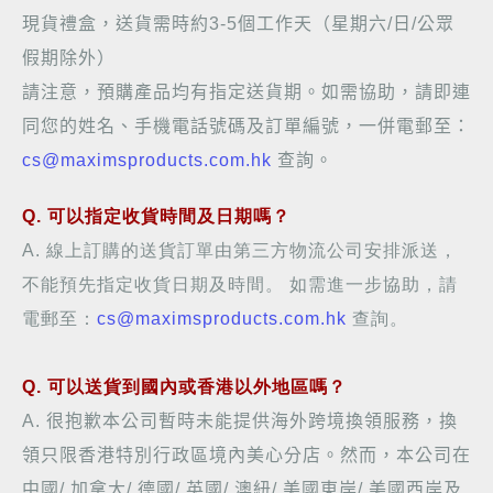
現貨禮盒，送貨需時約
3-5
個工作天（星期六
/
日
/
公眾
假期除外）
請注意，預購產品均有指定送貨期。如需協助，請即連
同您的姓名、手機電話號碼及訂單編號，一併電郵至：
cs@maximsproducts.com.hk
查詢。
Q. 可以指定收貨時間及日期嗎？
A. 線上訂購的送貨訂單由第三方物流公司安排派送，
不能預先指定收貨日期及時間。 如需進一步協助，請
電郵至：
cs@maximsproducts.com.hk
查詢。
Q. 可以送貨到國內或香港以外地區嗎？
A.
很抱歉本公司暫時未能提供海外跨境換領服務，換
領只限香港特別行政區境內美心分店。然而，本公司在
中國
/
加拿大
/
德國
/
英國
/
澳紐
/
美國東岸
/
美國西岸及