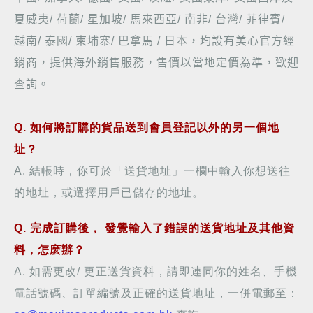
夏威夷
/
荷蘭
/
星加坡
/
馬來西亞
/
南非
/
台灣
/
菲律賓
/
越南
/
泰國
/
柬埔寨
/
巴拿馬
/
日本，均設有美心官方經
銷商，提供海外銷售服務，售價以當地定價為準，歡迎
查詢
。
Q. 如何將訂購的貨品送到會員登記以外的另一個地
址？
A. 結帳時，你可於「送貨地址」一欄中輸入你想送往
的地址，或選擇用戶已儲存的地址。
Q.
完成訂購後
，
發覺輸入了錯誤的送貨地址及其他資
料，怎麽辦？
A. 如需更改/ 更正送貨資料，
請即連同你的姓名、手機
電話號碼
、
訂單編號
及正確的
送貨地址，一併
電郵至
：