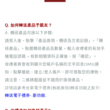
Q. 如何轉送產品予親友？
A.
轉送產品可按以下步驟
:
請登入後，點撃「產品換領，轉送及交易記錄」
「轉
>
送產品」
點選轉送產品及數量
輸入收禮者的有效手
>
>
機電話號碼
核對相關資料正確後，按「確認」。
>
收禮者將會收到顯示您帳戶名稱的文字訊息
通
(SMS)
知，點擊連結，
建立
登入帳戶，即可領取您的禮物。
/
請注意，二維碼截圖並不適用於換領產品。
詳情請參考全新電子禮券(無紙換領)轉送功能之影片:
轉送電子禮券- 新功能
。