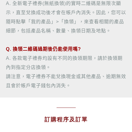
A.
全新電子禮券
(
無紙換領
)
的實時二維碼是無限次顯
示，直至兌換成功後才會在帳戶內消失。因此，您可以
隨時點擊「我的產品」
>
「換領」，來查看相關
的
產品
細節，包括產品名稱、數量、換領日期及地點。
Q.
換領二維碼過期後仍能使用嗎
?
A.
各款電子禮券均設有不同的換領期限，請於換領期
內到指定分店換領。
請注意，電子禮券不能兌換現金或其他產品、逾期無效
且會於帳戶電子錢包內消失。
訂購程序及訂單