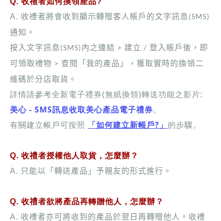
Q. 收禮者如何換領產品?
A.
收禮者將會收到顯示轉贈客人帳戶的文字訊息
(SMS)
通知。
按入文字訊息
內之連結
建立
登入帳戶
即
(SMS)
>
/
後，
可領取禮物
查閱「我的產品」，獲取實時的換領二
>
維碼於分店取貨。
詳情請參考全新電子禮券(無紙換領)轉送功能之影片:
美心 - SMS訊息收取美心產品電子禮券
。
有關建立帳戶可按照
「如何建立新帳戶?」
的步驟。
Q. 收禮者授權他人取貨，怎麼辦？
A.
只能以「轉送產品」予親友的形式進行。
Q. 收禮者欲將產品再轉贈他人，怎麼辦？
A.
收禮者亦可將收到的產品於翌日再轉贈他人。收禮