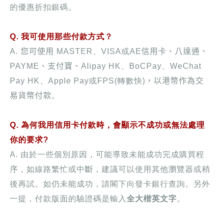
的優惠折扣銀碼。
Q. 我可使用那些付款方式？
A.
您可使用
MASTER、
VISA或AE
信用卡、八達通、
PAYME
、支付寶、
Alipay HK、
B
oCPay、WeChat
Pay HK、Apple Pay或FPS(轉數快)
，以港幣作為交
易貨幣付款
。
Q. 為何我用信用卡付款時，會顯示不成功或無法處理
你的要求?
A. 由於一些個別原因，可能導致未能成功完成購買程
序，如線路繁忙或中斷，建議可以使用其他瀏覽器或稍
後再試。如仍未能成功，請閣下向發卡銀行查詢。另外
一提，付款版面的驗證碼是輸入
全大楷英文字
。