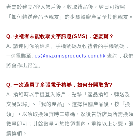
者需於建立
登入帳戶後，收取禮品後，翌日可按照
/
「如何轉送產品予親友」的步驟轉贈產品予其他親友。
Q. 收禮者未能收取文字訊息(SMS)，怎麼辦？
A. 請連同你的姓名、手機號碼及收禮者的手機號碼，
一併
電郵至:
cs@maximsproducts.com.hk
查詢，我們
將會作出跟進。
Q. 一次過買了多張電子禮券，如何分開取貨?
A.
換領時以手機登入帳戶，點撃「產品換領，轉送及
交易記錄」
「我的產品」
選擇相關產品後，按「換
>
>
領」，以獲取換領實時二維碼，
然後告訴店員所需換領
數量即可；其餘數量可於換領期內，重複以上步驟，繼
續換領。