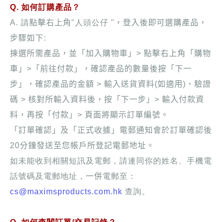
Q. 如何訂購產品？
A. 請
點擊右上角
"人頭公仔 "
，登入後即可選購產品，
步驟如下:
揀選所需產品，並
「加入購物車」
>
點擊右上角「購物
車」>「前往付款」，
確認產品的數量後按「下一
步」，
確認產品的金額
>
輸入送貨資料(如適用)、驗證
碼
>
核對所輸入資料後，按「下一步」
>
輸入付款資
料，再按「付款」
>
頁面將顯示訂單編號。
「訂單確認」及「正式收據」電郵通知會於訂單確認後
20
分鐘發送至您帳戶所登記電郵地址。
如未能收到相關短訊及電郵，請連同你的姓名、手機電
話號碼及電郵地址，
一併
電郵至：
cs@maximsproducts.com.hk
查詢。