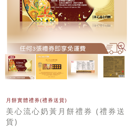
Zo
月餅實體禮券(禮券送貨)
美心流心奶黃月餅禮券 (禮券送
貨)