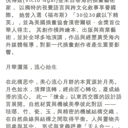
倪傳婧(Victo Ngai)是來自香港的插畫藝術
家， 以獨特的視覺語言與跨文化敘事享譽國
際。 她曾入選《福布斯》「30位30歲以下精
英」，並為美國插畫協會漢密爾頓 · 金獎首位
華人得主。 其創作橫跨繪本、出版與商業藝
術，並於全球多地演講，作品與經歷廣受海內
外媒體報導，對新一代插畫創作者產生重要影
響。
月華灑落，流心始生
在此構思中，美心流心月餅的本質源於月亮。
月色如水，清輝流轉，經由匠心轉化，凝成絲
滑的流心。 此一「煉金」以東西交匯的設計語
言展開。自然材質與機械美學彼此對話 ——
琺瑯、竹、瓷、玉，與精密的機械結構交織，
在自然曲線與結構之間取得平衡。人與靈物共
同參與其中。 形式與意義呼應「天人合一」，