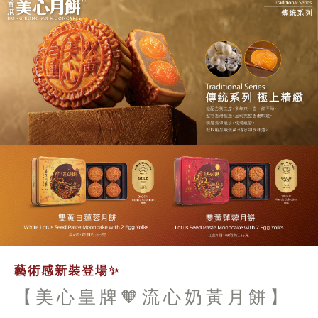
藝術感新裝登場✨
【美心皇牌🧡流心奶黃月餅】