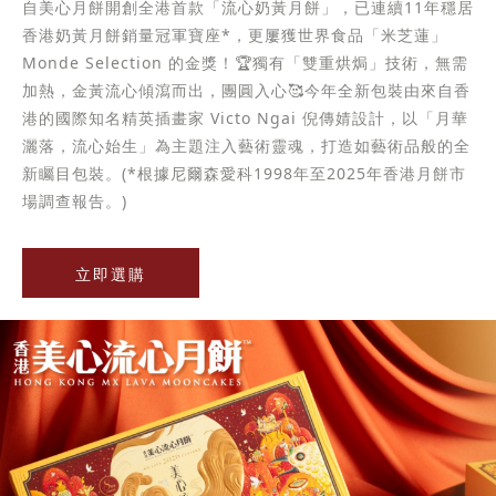
自美心月餅開創全港首款「流心奶黃月餅」，已連續11年穩居
香港奶黃月餅銷量冠軍寶座*，更屢獲世界食品「米芝蓮」
Monde Selection 的金獎！🏆獨有「雙重烘焗」技術，無需
加熱，金黃流心傾瀉而出，團圓入心🥰今年全新包裝由來自香
港的國際知名精英插畫家 Victo Ngai 倪傳婧設計，以「月華
灑落，流心始生」為主題注入藝術靈魂，打造如藝術品般的全
新矚目包裝。(*根據尼爾森愛科1998年至2025年香港月餅市
場調查報告。)
立即選購