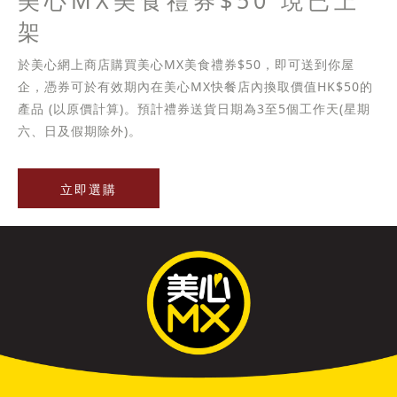
美心MX美食禮券$50 現已上
架
於美心網上商店購買美心MX美食禮券$50，即可送到你屋
企，憑券可於有效期內在美心MX快餐店內換取價值HK$50的
產品 (以原價計算)。預計禮券送貨日期為3至5個工作天(星期
六、日及假期除外)。
立即選購