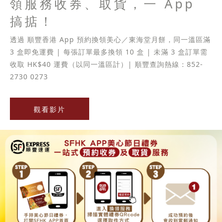
領服務收券、取貨，一 App
搞掂！
透過 順豐香港 App 預約換領美心／東海堂月餅，同一溫區滿
3 盒即免運費 | 每張訂單最多換領 10 盒 | 未滿 3 盒訂單需
收取 HK$40 運費（以同一溫區計）| 順豐查詢熱線：852-
2730 0273
觀看影片