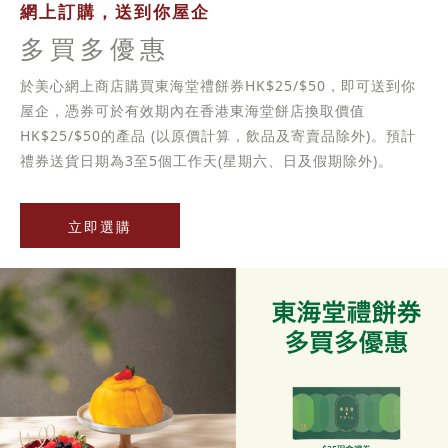
網上訂購，送到你屋企
多買多優惠
於美心網上商店購買東海堂禮餅券HK$25/$50，即可送到你
屋企，憑券可於有效期內在香港東海堂餅店換取價值
HK$25/$50的產品 (以原價計算，飲品及寄賣品除外)。預計
禮券送貨日期為3至5個工作天(星期六、日及假期除外)。
立即選購