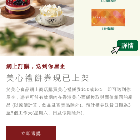
網上訂購，送到你屋企
美心禮餅券現已上架
於美心食品網上商店購買美心禮餅券$50或$25，即可送到你
屋企，憑券可於有效期內在香港美心西餅換取與面值相同的產
品 (以原價計算，飲品及寄賣品除外)。預計禮券送貨日期為3
至5個工作天(星期六、日及假期除外)。
立即選購