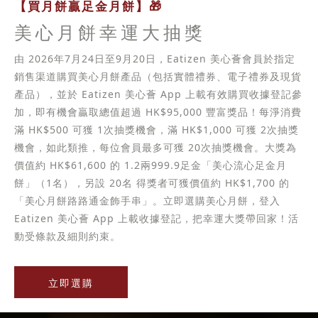
【買月餅贏足金月餅】🎁
美心月餅幸運大抽獎
由 2026年7月24日至9月20日，Eatizen 美心薈會員於指定
銷售渠道購買美心月餅產品（包括實體禮券、電子禮券及現貨
產品），並於 Eatizen 美心薈 App 上載有效購買收據登記參
加，即有機會贏取總值超過 HK$95,000 豐富獎品！每淨消費
滿 HK$500 可獲 1次抽獎機會，滿 HK$1,000 可獲 2次抽獎
機會，如此類推，每位會員最多可獲 20次抽獎機會。大獎為
價值約 HK$61,600 的 1.2兩999.9足金「美心流心足金月
餅」（1名），另設 20名 得獎者可獲價值約 HK$1,700 的
「美心月餅路路通金飾手串」。立即選購美心月餅，登入
Eatizen 美心薈 App 上載收據登記，把幸運大獎帶回家！活
動受條款及細則約束。
立即選購