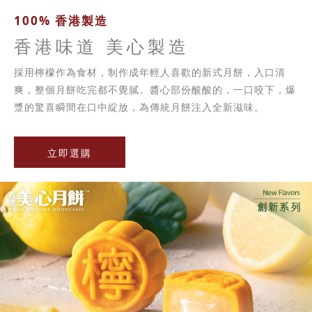
100% 香港製造
香港味道 美心製造
採用檸檬作為食材，制作成年輕人喜歡的新式月餅，入口清
爽，整個月餅吃完都不覺膩。醬心部份酸酸的，一口咬下，爆
漿的驚喜瞬間在口中綻放，為傳統月餅注入全新滋味。
立即選購