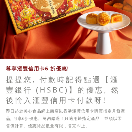
尊享滙豐信用卡6 折優惠!
提提您, 付款時記得點選【滙
豐銀行 (HSBC)】的優惠, 然
後輸入滙豐信用卡付款呀!
即日起於美心食品網上商店以香港滙豐信用卡購買指定月餅產
品, 可享6折優惠。萬勿錯過！只適用於指定產品，並須以零
售價計算。優惠貨品數量有限，售完即止。