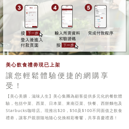
美心飲食禮劵現已上架
讓您輕鬆體驗便捷的網購享
受！
【美心美膳．滋味人生】美心集團為顧客提供多元化的餐飲體
驗，包括中菜、西菜、日本菜、東南亞菜、快餐、西餅麵包及
Starbucks咖啡店。現推出$20，$50及$100不同面值之飲食
禮劵，讓客戶親朋隨地隨心兌換精彩餐饗，共享喜慶禮遇！