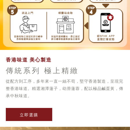
香港味道 美心製造
傳統系列 極上精緻
從配方到工序，多年來一直一絲不苟，堅守香港製造，呈現完
整香港味道。精選湘潭蓮子，幼滑蓮蓉，配以極品鹹蛋黃，傳
承中秋味道。
立即選購