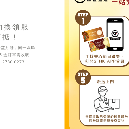
約換領服
搞掂！
東海堂月餅，同一溫區
 3 盒訂單需收取
2730 0273