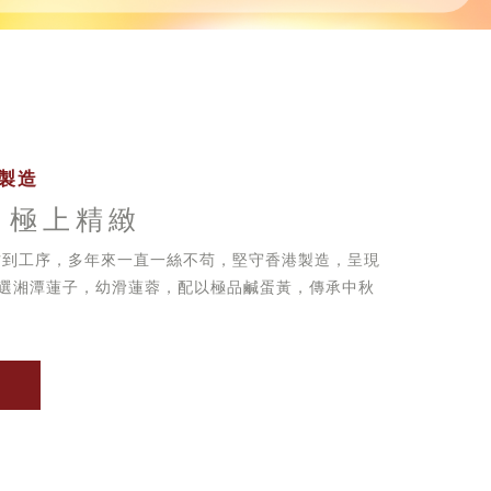
製造
 極上精緻
方到工序，多年來一直一絲不苟，堅守香港製造，呈現
選湘潭蓮子，幼滑蓮蓉，配以極品鹹蛋黃，傳承中秋