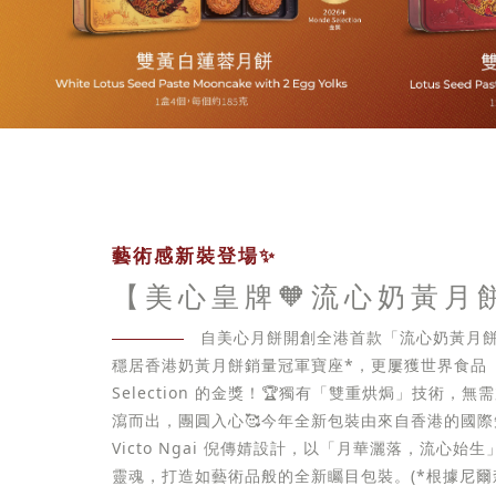
藝術感新裝登場✨
【美心皇牌🧡流心奶黃月
自美心月餅開創全港首款「流心奶黃月餅
穩居香港奶黃月餅銷量冠軍寶座*，更屢獲世界食品「
Selection 的金獎！🏆獨有「雙重烘焗」技術，
瀉而出，團圓入心🥰今年全新包裝由來自香港的國
Victo Ngai 倪傳婧設計，以「月華灑落，流心始
靈魂，打造如藝術品般的全新矚目包裝。(*根據尼爾森