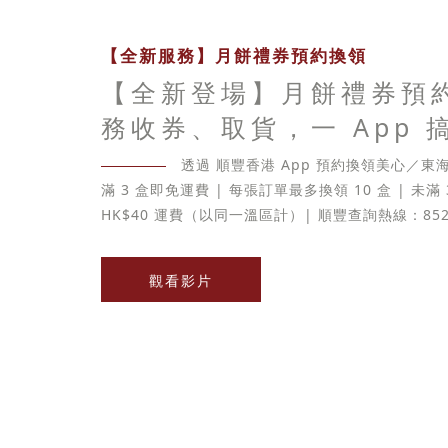
【全新服務】月餅禮券預約換領
【全新登場】月餅禮券預
務收券、取貨，一 App 
透過 順豐香港 App 預約換領美心／
滿 3 盒即免運費 | 每張訂單最多換領 10 盒 | 未滿
HK$40 運費（以同一溫區計）| 順豐查詢熱線：852-
觀看影片