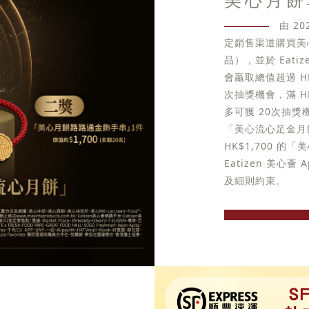
由 2
定銷售渠道購買美
品），並於 Eati
會贏取總值超過 HK
次抽獎機會，滿 H
多可獲 20次抽獎機會
「美心流心足金月
HK$1,700 
Eatizen 美
及細則約束。
立即選購