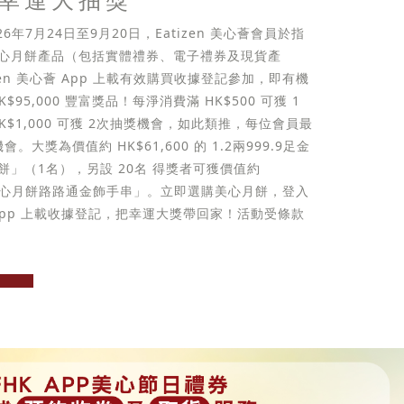
026年7月24日至9月20日，Eatizen 美心薈會員於指
心月餅產品（包括實體禮券、電子禮券及現貨產
zen 美心薈 App 上載有效購買收據登記參加，即有機
$95,000 豐富獎品！每淨消費滿 HK$500 可獲 1
K$1,000 可獲 2次抽獎機會，如此類推，每位會員最
。大獎為價值約 HK$61,600 的 1.2兩999.9足金
餅」（1名），另設 20名 得獎者可獲價值約
的「美心月餅路路通金飾手串」。立即選購美心月餅，登入
心薈 App 上載收據登記，把幸運大獎帶回家！活動受條款