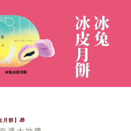
月餅】🎁
幸運大抽獎