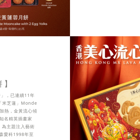
餅】
」，已連續11年
米芝蓮」Monde
無需加熱，金黃流心傾
際知名精英插畫家
生」為主題注入藝術
愛科1998年至