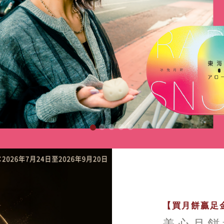
【買月餅贏足金
美心月餅