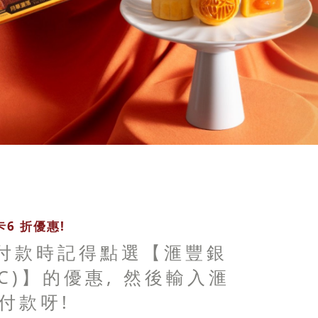
6 折優惠!
 付款時記得點選【滙豐銀
BC)】的優惠, 然後輸入滙
付款呀!