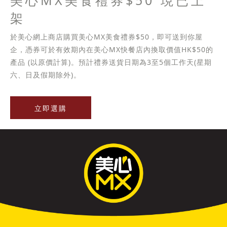
美心MX美食禮券$50 現已上
架
於美心網上商店購買美心MX美食禮券$50，即可送到你屋
企，憑券可於有效期內在美心MX快餐店內換取價值HK$50的
產品 (以原價計算)。預計禮券送貨日期為3至5個工作天(星期
六、日及假期除外)。
立即選購