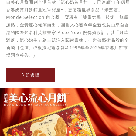
自美心月餅開創全港首款「流心奶黃月餅」，已連續11年穩居
香港奶黃月餅銷量冠軍寶座*，更屢獲世界食品「米芝蓮」
Monde Selection 的金獎！🏆獨有「雙重烘焗」技術，無需
加熱，金黃流心傾瀉而出，團圓入心🥰今年全新包裝由來自香
港的國際知名精英插畫家 Victo Ngai 倪傳婧設計，以「月華
灑落，流心始生」為主題注入藝術靈魂，打造如藝術品般的全
新矚目包裝。(*根據尼爾森愛科1998年至2025年香港月餅市
場調查報告。)
立即選購