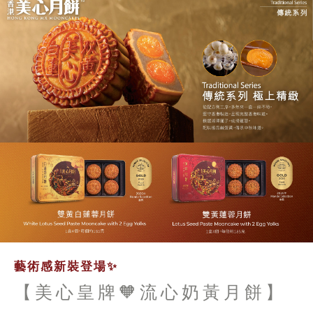
藝術感新裝登場✨
【美心皇牌🧡流心奶黃月餅】