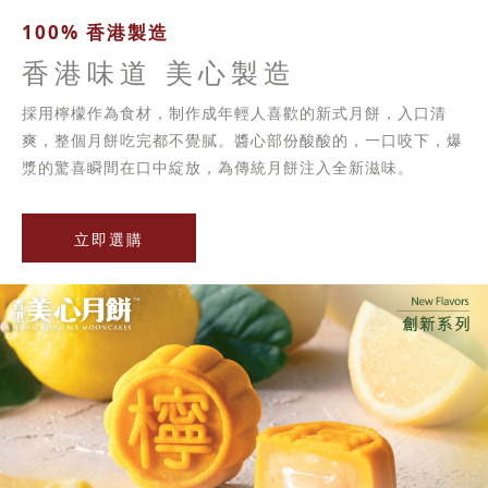
100% 香港製造
香港味道 美心製造
採用檸檬作為食材，制作成年輕人喜歡的新式月餅，入口清
爽，整個月餅吃完都不覺膩。醬心部份酸酸的，一口咬下，爆
漿的驚喜瞬間在口中綻放，為傳統月餅注入全新滋味。
立即選購