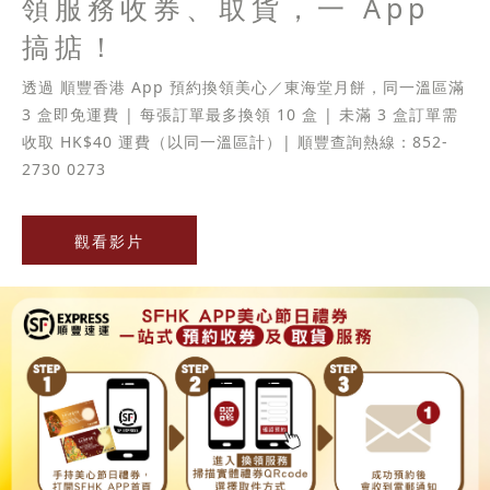
領服務收券、取貨，一 App
搞掂！
透過 順豐香港 App 預約換領美心／東海堂月餅，同一溫區滿
3 盒即免運費 | 每張訂單最多換領 10 盒 | 未滿 3 盒訂單需
收取 HK$40 運費（以同一溫區計）| 順豐查詢熱線：852-
2730 0273
觀看影片