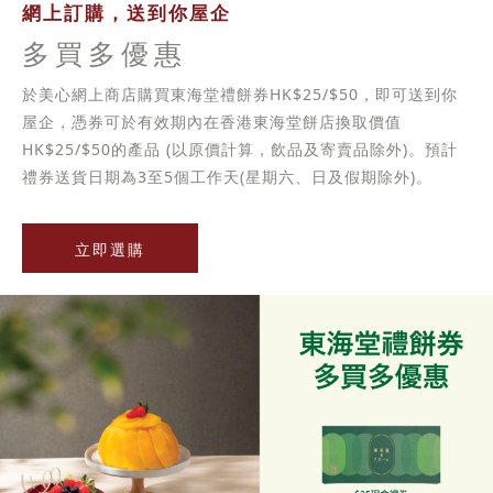
網上訂購，送到你屋企
多買多優惠
於美心網上商店購買東海堂禮餅券HK$25/$50，即可送到你
屋企，憑券可於有效期內在香港東海堂餅店換取價值
HK$25/$50的產品 (以原價計算，飲品及寄賣品除外)。預計
禮券送貨日期為3至5個工作天(星期六、日及假期除外)。
立即選購