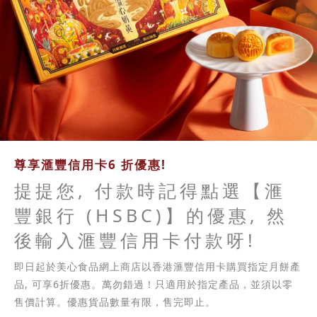
尊享滙豐信用卡6 折優惠!
提提您, 付款時記得點選【滙
豐銀行 (HSBC)】的優惠, 然
後輸入滙豐信用卡付款呀!
即日起於美心食品網上商店以香港滙豐信用卡購買指定月餅產
品, 可享6折優惠。萬勿錯過！只適用於指定產品，並須以零
售價計算。優惠貨品數量有限，售完即止。