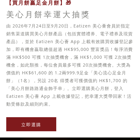
【買月餅贏足金月餅】🎁
美心月餅幸運大抽獎
由 2026年7月24日至9月20日，Eatizen 美心薈會員於指定
銷售渠道購買美心月餅產品（包括實體禮券、電子禮券及現貨
產品），並於 Eatizen 美心薈 App 上載有效購買收據登記參
加，即有機會贏取總值超過 HK$95,000 豐富獎品！每淨消費
滿 HK$500 可獲 1次抽獎機會，滿 HK$1,000 可獲 2次抽獎
機會，如此類推，每位會員最多可獲 20次抽獎機會。大獎為
價值約 HK$61,600 的 1.2兩999.9足金「美心流心足金月
餅」（1名），另設 20名 得獎者可獲價值約 HK$1,700 的
「美心月餅路路通金飾手串」。立即選購美心月餅，登入
Eatizen 美心薈 App 上載收據登記，把幸運大獎帶回家！活
動受條款及細則約束。
立即選購