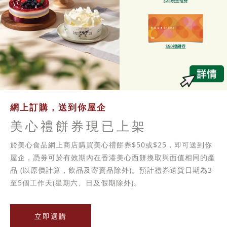
網上訂購，送到你屋企
美心禮餅券現已上架
於美心食品網上商店購買美心禮餅券$50或$25，即可送到你
屋企，憑券可於有效期內在香港美心西餅換取與面值相同的產
品 (以原價計算，飲品及寄賣品除外)。預計禮券送貨日期為3
至5個工作天(星期六、日及假期除外)。
立即選購