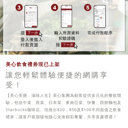
美心飲食禮劵現已上架
讓您輕鬆體驗便捷的網購享
受！
【美心美膳．滋味人生】美心集團為顧客提供多元化的餐飲體
驗，包括中菜、西菜、日本菜、東南亞菜、快餐、西餅麵包及
Starbucks咖啡店。現推出$20，$50及$100不同面值之飲食
禮劵，讓客戶親朋隨地隨心兌換精彩餐饗，共享喜慶禮遇！