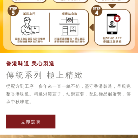
香港味道 美心製造
傳統系列 極上精緻
從配方到工序，多年來一直一絲不苟，堅守香港製造，呈現完
整香港味道。精選湘潭蓮子，幼滑蓮蓉，配以極品鹹蛋黃，傳
承中秋味道。
立即選購