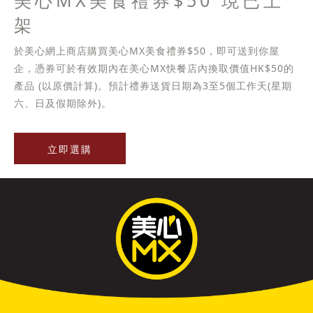
美心MX美食禮券$50 現已上
架
於美心網上商店購買美心MX美食禮券$50，即可送到你屋
企，憑券可於有效期內在美心MX快餐店內換取價值HK$50的
產品 (以原價計算)。預計禮券送貨日期為3至5個工作天(星期
六、日及假期除外)。
立即選購