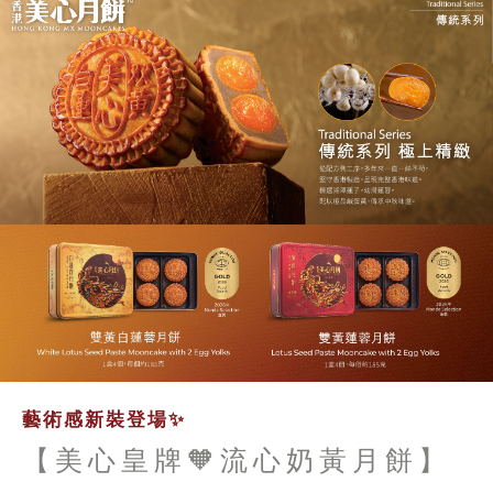
藝術感新裝登場✨
【美心皇牌🧡流心奶黃月餅】