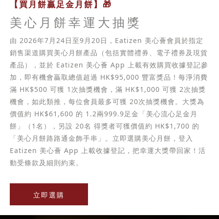
【買月餅贏足金月餅】🎁
美心月餅幸運大抽獎
由 2026年7月24日至9月20日，Eatizen 美心薈會員於指定
銷售渠道購買美心月餅產品（包括實體禮券、電子禮券及現貨
產品），並於 Eatizen 美心薈 App 上載有效購買收據登記參
加，即有機會贏取總值超過 HK$95,000 豐富獎品！每淨消費
滿 HK$500 可獲 1次抽獎機會，滿 HK$1,000 可獲 2次抽獎
機會，如此類推，每位會員最多可獲 20次抽獎機會。大獎為
價值約 HK$61,600 的 1.2兩999.9足金「美心流心足金月
餅」（1名），另設 20名 得獎者可獲價值約 HK$1,700 的
「美心月餅路路通金飾手串」。立即選購美心月餅，登入
Eatizen 美心薈 App 上載收據登記，把幸運大獎帶回家！活
動受條款及細則約束。
立即選購