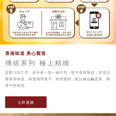
香港味道 美心製造
傳統系列 極上精緻
從配方到工序，多年來一直一絲不苟，堅守香港製造，呈現完
整香港味道。精選湘潭蓮子，幼滑蓮蓉，配以極品鹹蛋黃，傳
承中秋味道。
立即選購