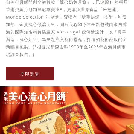
自美心月餅開創全港首款「流心奶黃月餅」，已連續11年穩居
香港奶黃月餅銷量冠軍寶座*，更屢獲世界食品「米芝蓮」
Monde Selection 的金獎！🏆獨有「雙重烘焗」技術，無需
加熱，金黃流心傾瀉而出，團圓入心🥰今年全新包裝由來自香
港的國際知名精英插畫家 Victo Ngai 倪傳婧設計，以「月華
灑落，流心始生」為主題注入藝術靈魂，打造如藝術品般的全
新矚目包裝。(*根據尼爾森愛科1998年至2025年香港月餅市
場調查報告。)
立即選購