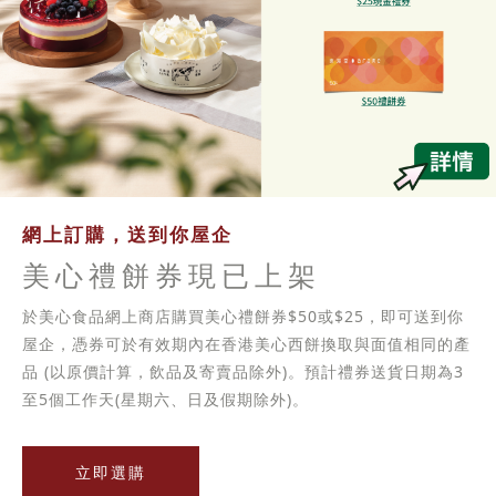
網上訂購，送到你屋企
美心禮餅券現已上架
於美心食品網上商店購買美心禮餅券$50或$25，即可送到你
屋企，憑券可於有效期內在香港美心西餅換取與面值相同的產
品 (以原價計算，飲品及寄賣品除外)。預計禮券送貨日期為3
至5個工作天(星期六、日及假期除外)。
立即選購