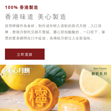
100% 香港製造
香港味道 美心製造
採用檸檬作為食材，制作成年輕人喜歡的新式月餅，入口清
爽，整個月餅吃完都不覺膩。醬心部份酸酸的，一口咬下，爆
漿的驚喜瞬間在口中綻放，為傳統月餅注入全新滋味。
立即選購