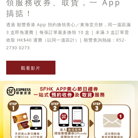
領服務收券、取貨，一 App
搞掂！
透過 順豐香港 App 預約換領美心／東海堂月餅，同一溫區滿
3 盒即免運費 | 每張訂單最多換領 10 盒 | 未滿 3 盒訂單需
收取 HK$40 運費（以同一溫區計）| 順豐查詢熱線：852-
2730 0273
觀看影片