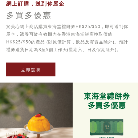
網上訂購，送到你屋企
多買多優惠
於美心網上商店購買東海堂禮餅券HK$25/$50，即可送到你
屋企，憑券可於有效期內在香港東海堂餅店換取價值
HK$25/$50的產品 (以原價計算，飲品及寄賣品除外)。預計
禮券送貨日期為3至5個工作天(星期六、日及假期除外)。
立即選購