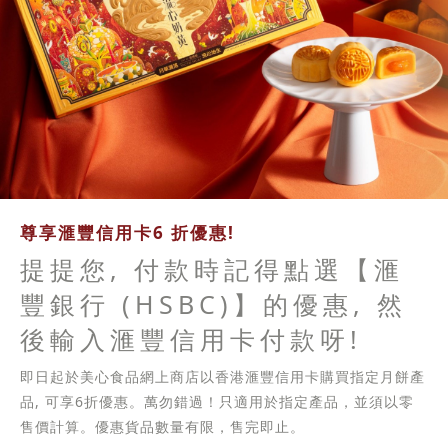
尊享滙豐信用卡6 折優惠!
提提您, 付款時記得點選【滙
豐銀行 (HSBC)】的優惠, 然
後輸入滙豐信用卡付款呀!
即日起於美心食品網上商店以香港滙豐信用卡購買指定月餅產
品, 可享6折優惠。萬勿錯過！只適用於指定產品，並須以零
售價計算。優惠貨品數量有限，售完即止。