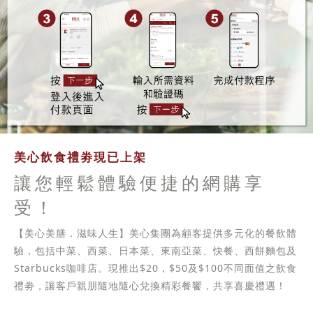
美心飲食禮劵現已上架
讓您輕鬆體驗便捷的網購享
受！
【美心美膳．滋味人生】美心集團為顧客提供多元化的餐飲體
驗，包括中菜、西菜、日本菜、東南亞菜、快餐、西餅麵包及
Starbucks咖啡店。現推出$20，$50及$100不同面值之飲食
禮劵，讓客戶親朋隨地隨心兌換精彩餐饗，共享喜慶禮遇！