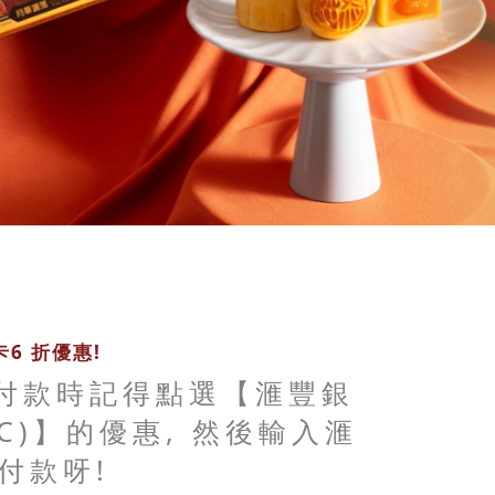
6 折優惠!
 付款時記得點選【滙豐銀
BC)】的優惠, 然後輸入滙
付款呀!