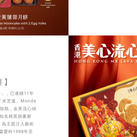
餅】
」，已連續11年
米芝蓮」Monde
無需加熱，金黃流心傾
際知名精英插畫家
生」為主題注入藝術
愛科1998年至