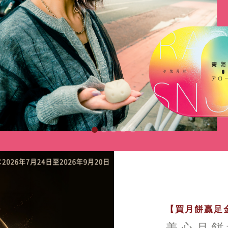
【買月餅贏足金
美心月餅