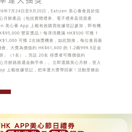
026年7月24日至9月20日，Eatizen 美心薈會員於指
心月餅產品（包括實體禮券、電子禮券及現貨產
zen 美心薈 App 上載有效購買收據登記參加，即有機
$95,000 豐富獎品！每淨消費滿 HK$500 可獲 1
K$1,000 可獲 2次抽獎機會，如此類推，每位會員最
。大獎為價值約 HK$61,600 的 1.2兩999.9足金
餅」（1名），另設 20名 得獎者可獲價值約
的「美心月餅路路通金飾手串」。立即選購美心月餅，登入
心薈 App 上載收據登記，把幸運大獎帶回家！活動受條款