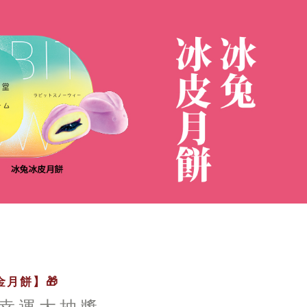
月餅】🎁
幸運大抽獎