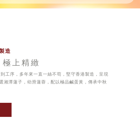
製造
 極上精緻
方到工序，多年來一直一絲不苟，堅守香港製造，呈現
選湘潭蓮子，幼滑蓮蓉，配以極品鹹蛋黃，傳承中秋