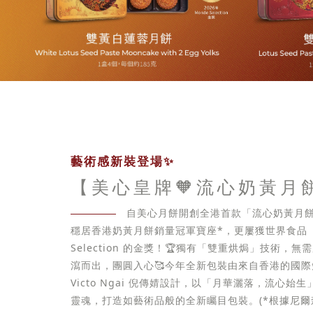
藝術感新裝登場✨
【美心皇牌🧡流心奶黃月
自美心月餅開創全港首款「流心奶黃月餅
穩居香港奶黃月餅銷量冠軍寶座*，更屢獲世界食品「
Selection 的金獎！🏆獨有「雙重烘焗」技術，
瀉而出，團圓入心🥰今年全新包裝由來自香港的國
Victo Ngai 倪傳婧設計，以「月華灑落，流心始
靈魂，打造如藝術品般的全新矚目包裝。(*根據尼爾森