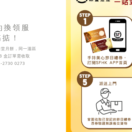
約換領服
搞掂！
東海堂月餅，同一溫區
 3 盒訂單需收取
2730 0273