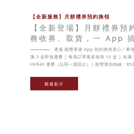
【全新服務】月餅禮券預約換領
【全新登場】月餅禮券預
務收券、取貨，一 App 
透過 順豐香港 App 預約換領美心／
滿 3 盒即免運費 | 每張訂單最多換領 10 盒 | 未滿
HK$40 運費（以同一溫區計）| 順豐查詢熱線：852-
觀看影片