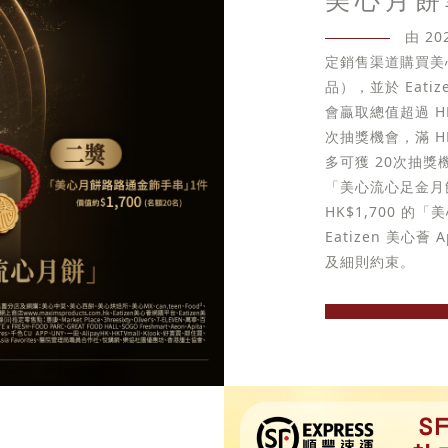
由 2
定銷售渠道購買美
品），並於 Eati
會贏取總值超過 HK
次抽獎機會，滿 H
多可獲 20次抽獎機會
「美心流心足金月
HK$1,700 
Eatizen 美
及細則約束。
立即選購