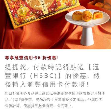
尊享滙豐信用卡6 折優惠!
提提您, 付款時記得點選【滙
豐銀行 (HSBC)】的優惠, 然
後輸入滙豐信用卡付款呀!
即日起於美心食品網上商店以香港滙豐信用卡購買指定月餅產
品, 可享6折優惠。萬勿錯過！只適用於指定產品，並須以零
售價計算。優惠貨品數量有限，售完即止。