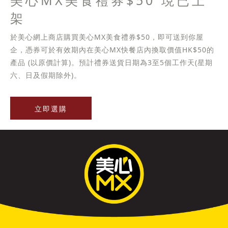
美心MX美食禮券$50 現已上
架
於美心網上商店購買美心MX美食禮券$50，即可送到你屋
企，憑券可於有效期內在美心MX快餐店內換取價值HK$50的
產品 (以原價計算)。預計禮券送貨日期為3至5個工作天(星期
六、日及假期除外)。
立即選購