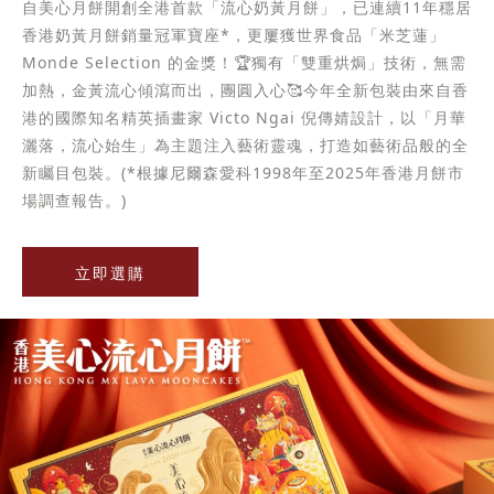
自美心月餅開創全港首款「流心奶黃月餅」，已連續11年穩居
香港奶黃月餅銷量冠軍寶座*，更屢獲世界食品「米芝蓮」
Monde Selection 的金獎！🏆獨有「雙重烘焗」技術，無需
加熱，金黃流心傾瀉而出，團圓入心🥰今年全新包裝由來自香
港的國際知名精英插畫家 Victo Ngai 倪傳婧設計，以「月華
灑落，流心始生」為主題注入藝術靈魂，打造如藝術品般的全
新矚目包裝。(*根據尼爾森愛科1998年至2025年香港月餅市
場調查報告。)
立即選購