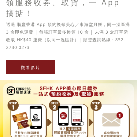
領服務收券、取貨，一 App
搞掂！
透過 順豐香港 App 預約換領美心／東海堂月餅，同一溫區滿
3 盒即免運費 | 每張訂單最多換領 10 盒 | 未滿 3 盒訂單需
收取 HK$40 運費（以同一溫區計）| 順豐查詢熱線：852-
2730 0273
觀看影片