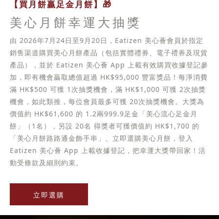
【買月餅贏足金月餅】🎁
美心月餅幸運大抽獎
由 2026年7月24日至9月20日，Eatizen 美心薈會員於指定
銷售渠道購買美心月餅產品（包括實體禮券、電子禮券及現貨
產品），並於 Eatizen 美心薈 App 上載有效購買收據登記參
加，即有機會贏取總值超過 HK$95,000 豐富獎品！每淨消費
滿 HK$500 可獲 1次抽獎機會，滿 HK$1,000 可獲 2次抽獎
機會，如此類推，每位會員最多可獲 20次抽獎機會。大獎為
價值約 HK$61,600 的 1.2兩999.9足金「美心流心足金月
餅」（1名），另設 20名 得獎者可獲價值約 HK$1,700 的
「美心月餅路路通金飾手串」。立即選購美心月餅，登入
Eatizen 美心薈 App 上載收據登記，把幸運大獎帶回家！活
動受條款及細則約束。
立即選購