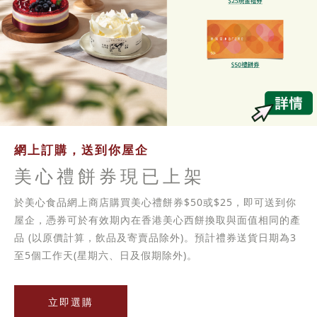
網上訂購，送到你屋企
美心禮餅券現已上架
於美心食品網上商店購買美心禮餅券$50或$25，即可送到你
屋企，憑券可於有效期內在香港美心西餅換取與面值相同的產
品 (以原價計算，飲品及寄賣品除外)。預計禮券送貨日期為3
至5個工作天(星期六、日及假期除外)。
立即選購