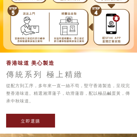
香港味道 美心製造
傳統系列 極上精緻
從配方到工序，多年來一直一絲不苟，堅守香港製造，呈現完
整香港味道。精選湘潭蓮子，幼滑蓮蓉，配以極品鹹蛋黃，傳
承中秋味道。
立即選購