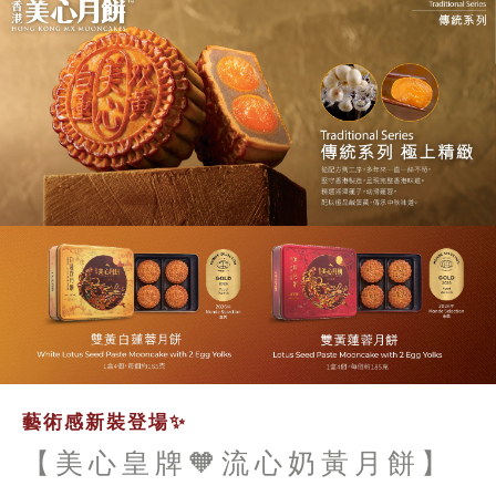
藝術感新裝登場✨
【美心皇牌🧡流心奶黃月餅】