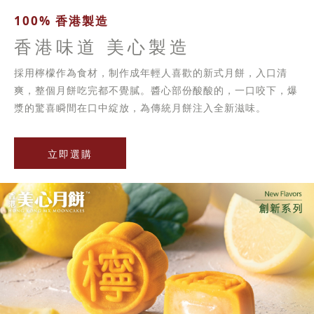
100% 香港製造
香港味道 美心製造
採用檸檬作為食材，制作成年輕人喜歡的新式月餅，入口清
爽，整個月餅吃完都不覺膩。醬心部份酸酸的，一口咬下，爆
漿的驚喜瞬間在口中綻放，為傳統月餅注入全新滋味。
立即選購