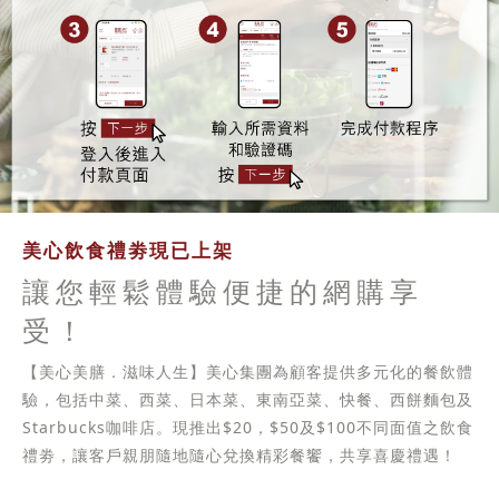
美心飲食禮劵現已上架
讓您輕鬆體驗便捷的網購享
受！
【美心美膳．滋味人生】美心集團為顧客提供多元化的餐飲體
驗，包括中菜、西菜、日本菜、東南亞菜、快餐、西餅麵包及
Starbucks咖啡店。現推出$20，$50及$100不同面值之飲食
禮劵，讓客戶親朋隨地隨心兌換精彩餐饗，共享喜慶禮遇！