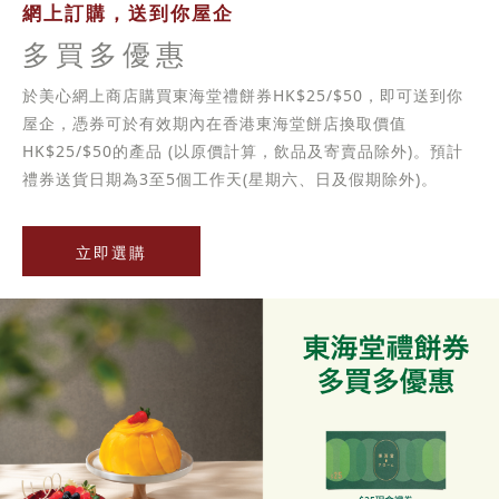
網上訂購，送到你屋企
多買多優惠
於美心網上商店購買東海堂禮餅券HK$25/$50，即可送到你
屋企，憑券可於有效期內在香港東海堂餅店換取價值
HK$25/$50的產品 (以原價計算，飲品及寄賣品除外)。預計
禮券送貨日期為3至5個工作天(星期六、日及假期除外)。
立即選購