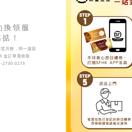
約換領服
搞掂！
東海堂月餅，同一溫區
 3 盒訂單需收取
2730 0273