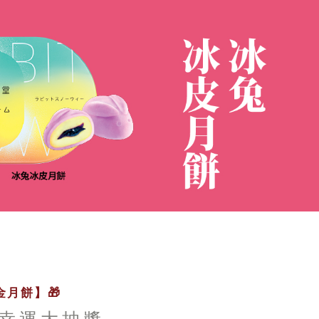
月餅】🎁
幸運大抽獎