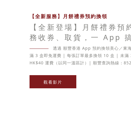
【全新服務】月餅禮券預約換領
【全新登場】月餅禮券預
務收券、取貨，一 App 
透過 順豐香港 App 預約換領美心／
滿 3 盒即免運費 | 每張訂單最多換領 10 盒 | 未滿
HK$40 運費（以同一溫區計）| 順豐查詢熱線：852-
觀看影片