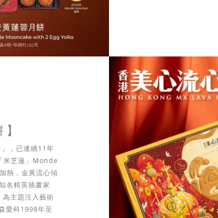
餅】
」，已連續11年
米芝蓮」Monde
無需加熱，金黃流心傾
際知名精英插畫家
生」為主題注入藝術
愛科1998年至