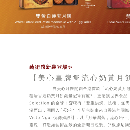
藝術感新裝登場✨
【美心皇牌🧡流心奶黃月
自美心月餅開創全港首款「流心奶黃月餅
穩居香港奶黃月餅銷量冠軍寶座*，更屢獲世界食品「
Selection 的金獎！🏆獨有「雙重烘焗」技術，
瀉而出，團圓入心🥰今年全新包裝由來自香港的國
Victo Ngai 倪傳婧設計，以「月華灑落，流心始
靈魂，打造如藝術品般的全新矚目包裝。(*根據尼爾森