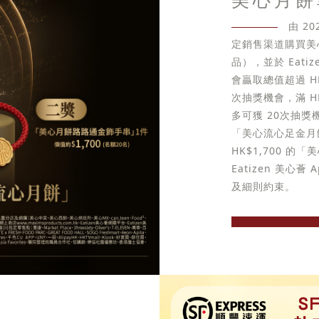
由 2
定銷售渠道購買美
品），並於 Eati
會贏取總值超過 HK
次抽獎機會，滿 H
多可獲 20次抽獎機會
「美心流心足金月
HK$1,700 
Eatizen 美
及細則約束。
立即選購