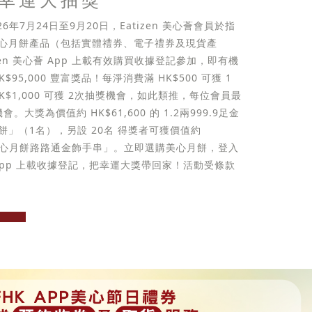
026年7月24日至9月20日，Eatizen 美心薈會員於指
心月餅產品（包括實體禮券、電子禮券及現貨產
zen 美心薈 App 上載有效購買收據登記參加，即有機
$95,000 豐富獎品！每淨消費滿 HK$500 可獲 1
K$1,000 可獲 2次抽獎機會，如此類推，每位會員最
。大獎為價值約 HK$61,600 的 1.2兩999.9足金
餅」（1名），另設 20名 得獎者可獲價值約
的「美心月餅路路通金飾手串」。立即選購美心月餅，登入
心薈 App 上載收據登記，把幸運大獎帶回家！活動受條款