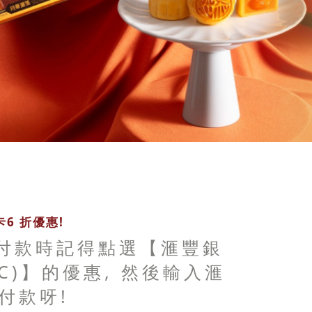
6 折優惠!
 付款時記得點選【滙豐銀
BC)】的優惠, 然後輸入滙
付款呀!