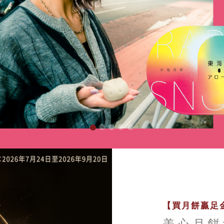
【買月餅贏足金
美心月餅