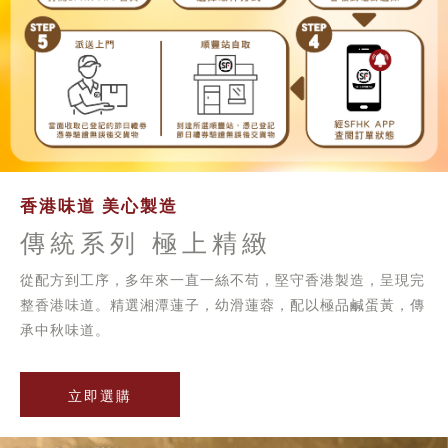
香港味道 美心製造
傳統系列 極上精緻
從配方到工序，多年來一直一絲不苟，堅守香港製造，呈現完
整香港味道。精選湘潭蓮子，幼滑蓮蓉，配以極品鹹蛋黃，傳
承中秋味道。
立即選購