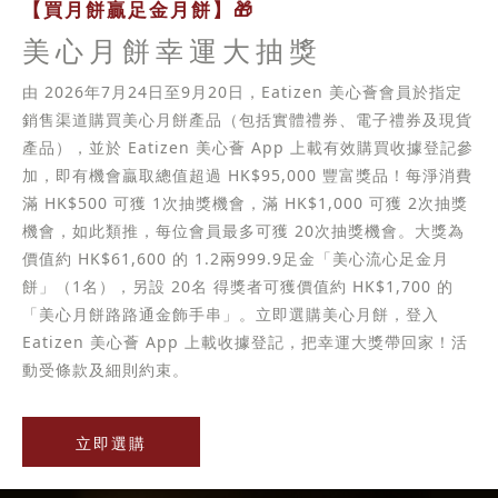
【買月餅贏足金月餅】🎁
美心月餅幸運大抽獎
由 2026年7月24日至9月20日，Eatizen 美心薈會員於指定
銷售渠道購買美心月餅產品（包括實體禮券、電子禮券及現貨
產品），並於 Eatizen 美心薈 App 上載有效購買收據登記參
加，即有機會贏取總值超過 HK$95,000 豐富獎品！每淨消費
滿 HK$500 可獲 1次抽獎機會，滿 HK$1,000 可獲 2次抽獎
機會，如此類推，每位會員最多可獲 20次抽獎機會。大獎為
價值約 HK$61,600 的 1.2兩999.9足金「美心流心足金月
餅」（1名），另設 20名 得獎者可獲價值約 HK$1,700 的
「美心月餅路路通金飾手串」。立即選購美心月餅，登入
Eatizen 美心薈 App 上載收據登記，把幸運大獎帶回家！活
動受條款及細則約束。
立即選購