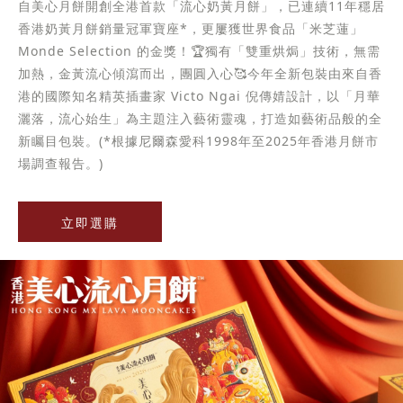
自美心月餅開創全港首款「流心奶黃月餅」，已連續11年穩居
香港奶黃月餅銷量冠軍寶座*，更屢獲世界食品「米芝蓮」
Monde Selection 的金獎！🏆獨有「雙重烘焗」技術，無需
加熱，金黃流心傾瀉而出，團圓入心🥰今年全新包裝由來自香
港的國際知名精英插畫家 Victo Ngai 倪傳婧設計，以「月華
灑落，流心始生」為主題注入藝術靈魂，打造如藝術品般的全
新矚目包裝。(*根據尼爾森愛科1998年至2025年香港月餅市
場調查報告。)
立即選購