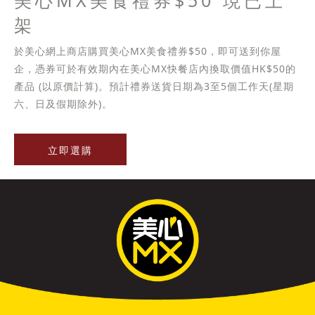
美心MX美食禮券$50 現已上
架
於美心網上商店購買美心MX美食禮券$50，即可送到你屋
企，憑券可於有效期內在美心MX快餐店內換取價值HK$50的
產品 (以原價計算)。預計禮券送貨日期為3至5個工作天(星期
六、日及假期除外)。
立即選購