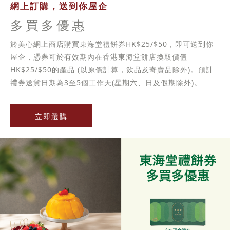
網上訂購，送到你屋企
多買多優惠
於美心網上商店購買東海堂禮餅券HK$25/$50，即可送到你
屋企，憑券可於有效期內在香港東海堂餅店換取價值
HK$25/$50的產品 (以原價計算，飲品及寄賣品除外)。預計
禮券送貨日期為3至5個工作天(星期六、日及假期除外)。
立即選購