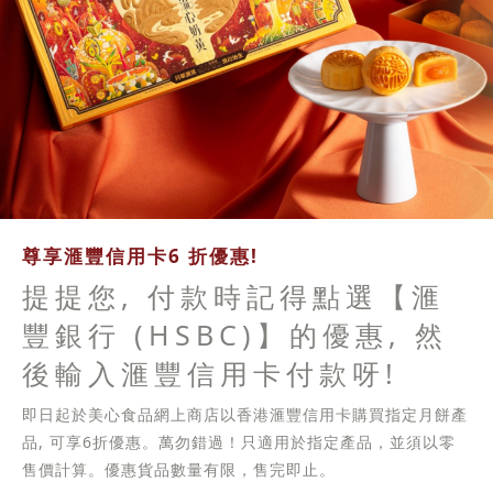
尊享滙豐信用卡6 折優惠!
提提您, 付款時記得點選【滙
豐銀行 (HSBC)】的優惠, 然
後輸入滙豐信用卡付款呀!
即日起於美心食品網上商店以香港滙豐信用卡購買指定月餅產
品, 可享6折優惠。萬勿錯過！只適用於指定產品，並須以零
售價計算。優惠貨品數量有限，售完即止。