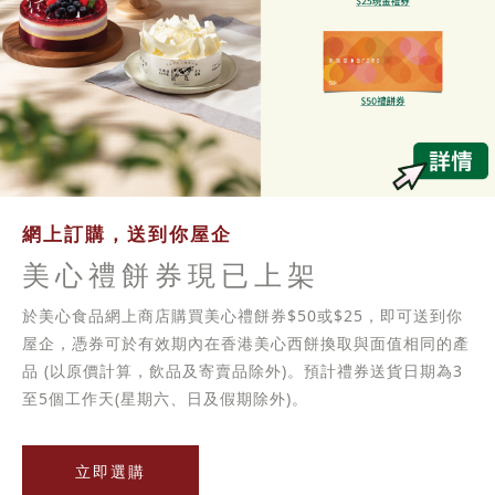
網上訂購，送到你屋企
美心禮餅券現已上架
於美心食品網上商店購買美心禮餅券$50或$25，即可送到你
屋企，憑券可於有效期內在香港美心西餅換取與面值相同的產
品 (以原價計算，飲品及寄賣品除外)。預計禮券送貨日期為3
至5個工作天(星期六、日及假期除外)。
立即選購