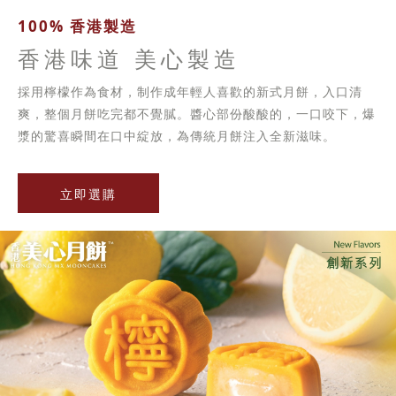
100% 香港製造
香港味道 美心製造
採用檸檬作為食材，制作成年輕人喜歡的新式月餅，入口清
爽，整個月餅吃完都不覺膩。醬心部份酸酸的，一口咬下，爆
漿的驚喜瞬間在口中綻放，為傳統月餅注入全新滋味。
立即選購