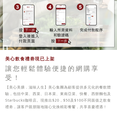
美心飲食禮劵現已上架
讓您輕鬆體驗便捷的網購享
受！
【美心美膳．滋味人生】美心集團為顧客提供多元化的餐飲體
驗，包括中菜、西菜、日本菜、東南亞菜、快餐、西餅麵包及
Starbucks咖啡店。現推出$20，$50及$100不同面值之飲食
禮劵，讓客戶親朋隨地隨心兌換精彩餐饗，共享喜慶禮遇！