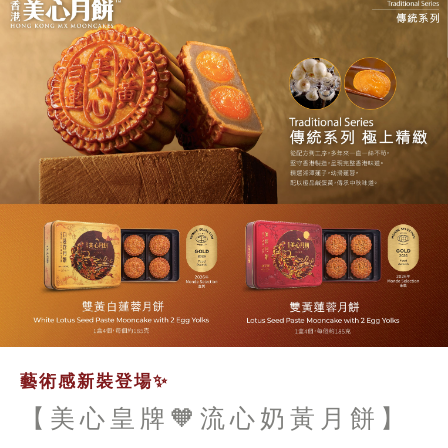
藝術感新裝登場✨
【美心皇牌🧡流心奶黃月餅】