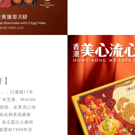
餅】
」，已連續11年
米芝蓮」Monde
無需加熱，金黃流心傾
際知名精英插畫家
生」為主題注入藝術
愛科1998年至