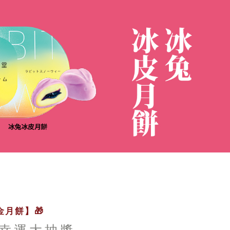
月餅】🎁
幸運大抽獎