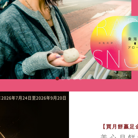
【買月餅贏足金
美心月餅