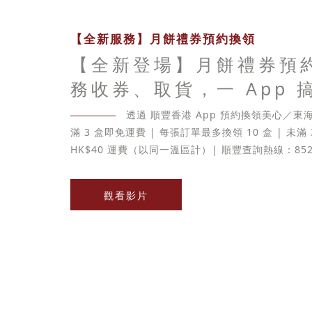
【全新服務】月餅禮券預約換領
【全新登場】月餅禮券預
務收券、取貨，一 App 
透過 順豐香港 App 預約換領美心／
滿 3 盒即免運費 | 每張訂單最多換領 10 盒 | 未滿
HK$40 運費（以同一溫區計）| 順豐查詢熱線：852-
觀看影片