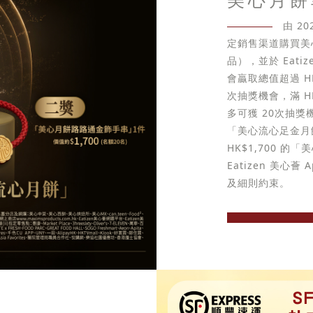
由 2
定銷售渠道購買美
品），並於 Eati
會贏取總值超過 HK
次抽獎機會，滿 H
多可獲 20次抽獎機會
「美心流心足金月
HK$1,700 
Eatizen 美
及細則約束。
立即選購