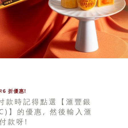
6 折優惠!
 付款時記得點選【滙豐銀
BC)】的優惠, 然後輸入滙
付款呀!