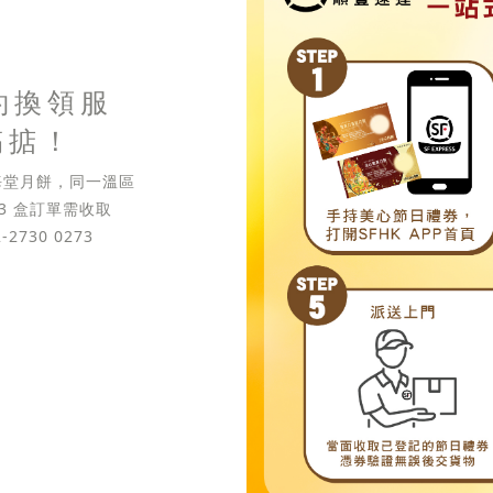
約換領服
搞掂！
東海堂月餅，同一溫區
 3 盒訂單需收取
2730 0273