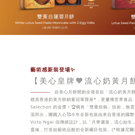
藝術感新裝登場✨
【美心皇牌🧡流心奶黃月
自美心月餅開創全港首款「流心奶黃月餅
穩居香港奶黃月餅銷量冠軍寶座*，更屢獲世界食品「
Selection 的金獎！🏆獨有「雙重烘焗」技術，
瀉而出，團圓入心🥰今年全新包裝由來自香港的國
Victo Ngai 倪傳婧設計，以「月華灑落，流心始
靈魂，打造如藝術品般的全新矚目包裝。(*根據尼爾森