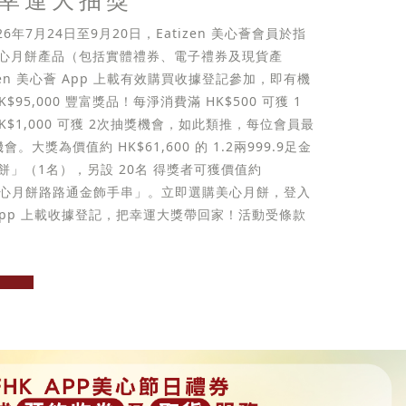
026年7月24日至9月20日，Eatizen 美心薈會員於指
心月餅產品（包括實體禮券、電子禮券及現貨產
zen 美心薈 App 上載有效購買收據登記參加，即有機
$95,000 豐富獎品！每淨消費滿 HK$500 可獲 1
K$1,000 可獲 2次抽獎機會，如此類推，每位會員最
。大獎為價值約 HK$61,600 的 1.2兩999.9足金
餅」（1名），另設 20名 得獎者可獲價值約
的「美心月餅路路通金飾手串」。立即選購美心月餅，登入
心薈 App 上載收據登記，把幸運大獎帶回家！活動受條款