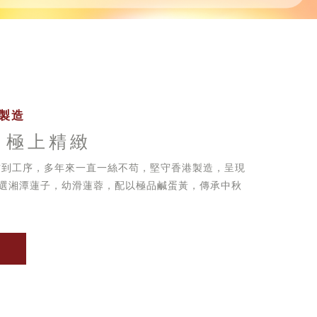
製造
 極上精緻
方到工序，多年來一直一絲不苟，堅守香港製造，呈現
選湘潭蓮子，幼滑蓮蓉，配以極品鹹蛋黃，傳承中秋