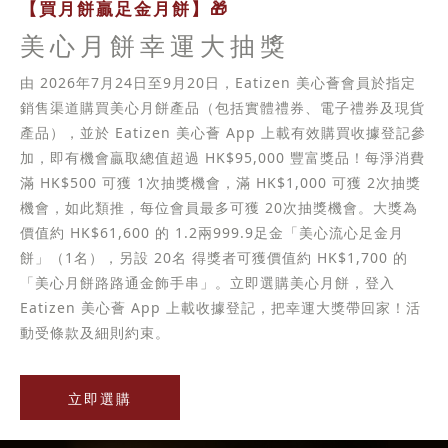
【買月餅贏足金月餅】🎁
美心月餅幸運大抽獎
由 2026年7月24日至9月20日，Eatizen 美心薈會員於指定
銷售渠道購買美心月餅產品（包括實體禮券、電子禮券及現貨
產品），並於 Eatizen 美心薈 App 上載有效購買收據登記參
加，即有機會贏取總值超過 HK$95,000 豐富獎品！每淨消費
滿 HK$500 可獲 1次抽獎機會，滿 HK$1,000 可獲 2次抽獎
機會，如此類推，每位會員最多可獲 20次抽獎機會。大獎為
價值約 HK$61,600 的 1.2兩999.9足金「美心流心足金月
餅」（1名），另設 20名 得獎者可獲價值約 HK$1,700 的
「美心月餅路路通金飾手串」。立即選購美心月餅，登入
Eatizen 美心薈 App 上載收據登記，把幸運大獎帶回家！活
動受條款及細則約束。
立即選購