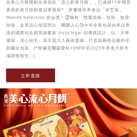
自美心月餅開創全港首款「流心奶黃月餅」，已連續11年穩居
香港奶黃月餅銷量冠軍寶座*，更屢獲世界食品「米芝蓮」
Monde Selection 的金獎！🏆獨有「雙重烘焗」技術，無需
加熱，金黃流心傾瀉而出，團圓入心🥰今年全新包裝由來自香
港的國際知名精英插畫家 Victo Ngai 倪傳婧設計，以「月華
灑落，流心始生」為主題注入藝術靈魂，打造如藝術品般的全
新矚目包裝。(*根據尼爾森愛科1998年至2025年香港月餅市
場調查報告。)
立即選購