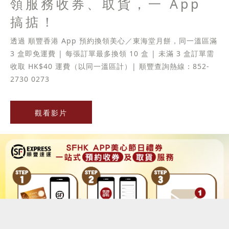
領服務收券、取貨，一 App
搞掂！
透過 順豐香港 App 預約換領美心／東海堂月餅，同一溫區滿
3 盒即免運費 | 每張訂單最多換領 10 盒 | 未滿 3 盒訂單需
收取 HK$40 運費（以同一溫區計）| 順豐查詢熱線：852-
2730 0273
觀看影片