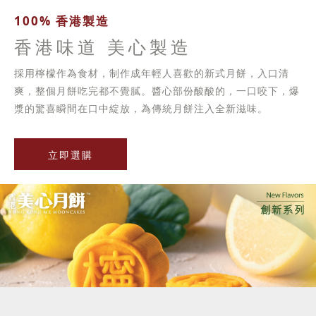
100% 香港製造
香港味道 美心製造
採用檸檬作為食材，制作成年輕人喜歡的新式月餅，入口清
爽，整個月餅吃完都不覺膩。醬心部份酸酸的，一口咬下，爆
漿的驚喜瞬間在口中綻放，為傳統月餅注入全新滋味。
立即選購