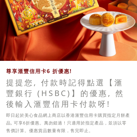
尊享滙豐信用卡6 折優惠!
提提您, 付款時記得點選【滙
豐銀行 (HSBC)】的優惠, 然
後輸入滙豐信用卡付款呀!
即日起於美心食品網上商店以香港滙豐信用卡購買指定月餅產
品, 可享6折優惠。萬勿錯過！只適用於指定產品，並須以零
售價計算。優惠貨品數量有限，售完即止。