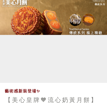
藝術感新裝登場✨
【美心皇牌🧡流心奶黃月餅】