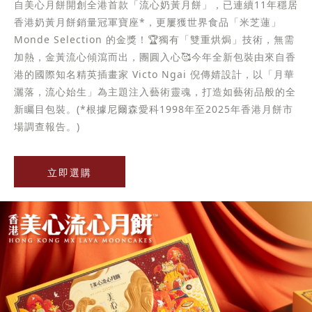
自美心月餅開創全港首款「流心奶黃月餅」，已連續11年穩居
香港奶黃月餅銷量冠軍寶座*，更屢獲世界食品「米芝蓮」
Monde Selection 的金獎！🏆獨有「雙重烘焗」技術，無需
加熱，金黃流心傾瀉而出，團圓入心🥰今年全新包裝由來自香
港的國際知名精英插畫家 Victo Ngai 倪傳婧設計，以「月華
灑落，流心始生」為主題注入藝術靈魂，打造如藝術品般的全
新矚目包裝。(*根據尼爾森愛科1998年至2025年香港月餅市
場調查報告。)
立即選購