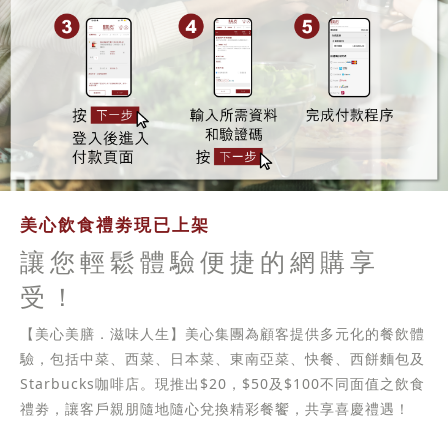
美心飲食禮劵現已上架
讓您輕鬆體驗便捷的網購享
受！
【美心美膳．滋味人生】美心集團為顧客提供多元化的餐飲體
驗，包括中菜、西菜、日本菜、東南亞菜、快餐、西餅麵包及
Starbucks咖啡店。現推出$20，$50及$100不同面值之飲食
禮劵，讓客戶親朋隨地隨心兌換精彩餐饗，共享喜慶禮遇！