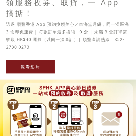
領服務收券、取貨，一 App
搞掂！
透過 順豐香港 App 預約換領美心／東海堂月餅，同一溫區滿
3 盒即免運費 | 每張訂單最多換領 10 盒 | 未滿 3 盒訂單需
收取 HK$40 運費（以同一溫區計）| 順豐查詢熱線：852-
2730 0273
觀看影片