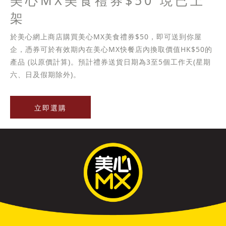
美心MX美食禮券$50 現已上
架
於美心網上商店購買美心MX美食禮券$50，即可送到你屋
企，憑券可於有效期內在美心MX快餐店內換取價值HK$50的
產品 (以原價計算)。預計禮券送貨日期為3至5個工作天(星期
六、日及假期除外)。
立即選購