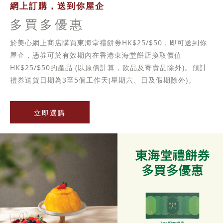
網上訂購，送到你屋企
多買多優惠
於美心網上商店購買東海堂禮餅券HK$25/$50，即可送到你
屋企，憑券可於有效期內在香港東海堂餅店換取價值
HK$25/$50的產品 (以原價計算，飲品及寄賣品除外)。預計
禮券送貨日期為3至5個工作天(星期六、日及假期除外)。
立即選購