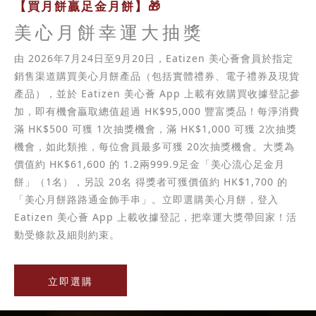
【買月餅贏足金月餅】🎁
美心月餅幸運大抽獎
由 2026年7月24日至9月20日，Eatizen 美心薈會員於指定
銷售渠道購買美心月餅產品（包括實體禮券、電子禮券及現貨
產品），並於 Eatizen 美心薈 App 上載有效購買收據登記參
加，即有機會贏取總值超過 HK$95,000 豐富獎品！每淨消費
滿 HK$500 可獲 1次抽獎機會，滿 HK$1,000 可獲 2次抽獎
機會，如此類推，每位會員最多可獲 20次抽獎機會。大獎為
價值約 HK$61,600 的 1.2兩999.9足金「美心流心足金月
餅」（1名），另設 20名 得獎者可獲價值約 HK$1,700 的
「美心月餅路路通金飾手串」。立即選購美心月餅，登入
Eatizen 美心薈 App 上載收據登記，把幸運大獎帶回家！活
動受條款及細則約束。
立即選購