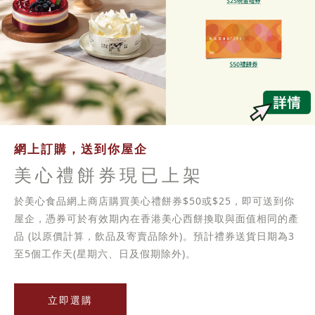
網上訂購，送到你屋企
美心禮餅券現已上架
於美心食品網上商店購買美心禮餅券$50或$25，即可送到你
屋企，憑券可於有效期內在香港美心西餅換取與面值相同的產
品 (以原價計算，飲品及寄賣品除外)。預計禮券送貨日期為3
至5個工作天(星期六、日及假期除外)。
立即選購