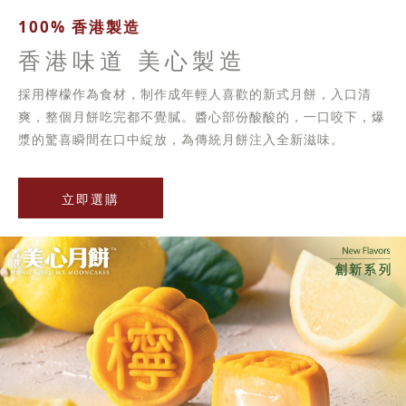
100% 香港製造
香港味道 美心製造
採用檸檬作為食材，制作成年輕人喜歡的新式月餅，入口清
爽，整個月餅吃完都不覺膩。醬心部份酸酸的，一口咬下，爆
漿的驚喜瞬間在口中綻放，為傳統月餅注入全新滋味。
立即選購