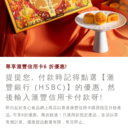
尊享滙豐信用卡6 折優惠!
提提您, 付款時記得點選【滙
豐銀行 (HSBC)】的優惠, 然
後輸入滙豐信用卡付款呀!
即日起於美心食品網上商店以香港滙豐信用卡購買指定月餅產
品, 可享6折優惠。萬勿錯過！只適用於指定產品，並須以零
售價計算。優惠貨品數量有限，售完即止。