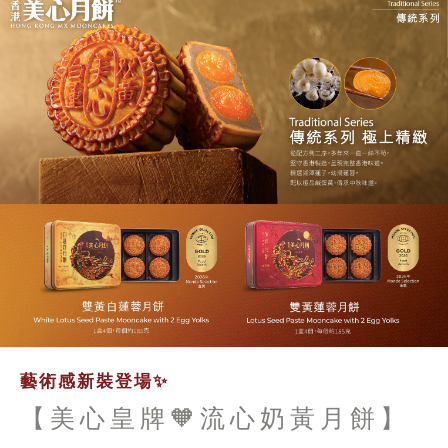
藝術感新裝登場✨
【美心皇牌🧡流心奶黃月餅】