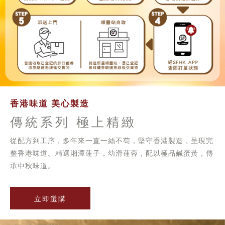
香港味道 美心製造
傳統系列 極上精緻
從配方到工序，多年來一直一絲不苟，堅守香港製造，呈現完
整香港味道。精選湘潭蓮子，幼滑蓮蓉，配以極品鹹蛋黃，傳
承中秋味道。
立即選購