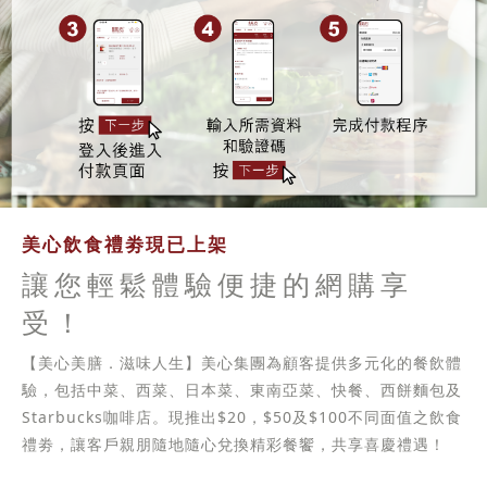
美心飲食禮劵現已上架
讓您輕鬆體驗便捷的網購享
受！
【美心美膳．滋味人生】美心集團為顧客提供多元化的餐飲體
驗，包括中菜、西菜、日本菜、東南亞菜、快餐、西餅麵包及
Starbucks咖啡店。現推出$20，$50及$100不同面值之飲食
禮劵，讓客戶親朋隨地隨心兌換精彩餐饗，共享喜慶禮遇！