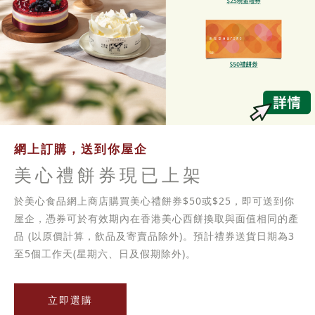
網上訂購，送到你屋企
美心禮餅券現已上架
於美心食品網上商店購買美心禮餅券$50或$25，即可送到你
屋企，憑券可於有效期內在香港美心西餅換取與面值相同的產
品 (以原價計算，飲品及寄賣品除外)。預計禮券送貨日期為3
至5個工作天(星期六、日及假期除外)。
立即選購