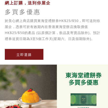
網上訂購，送到你屋企
多買多優惠
於美心網上商店購買東海堂禮餅券HK$25/$50，即可送到你
屋企，憑券可於有效期內在香港東海堂餅店換取價值
HK$25/$50的產品 (以原價計算，飲品及寄賣品除外)。預計
禮券送貨日期為3至5個工作天(星期六、日及假期除外)。
立即選購