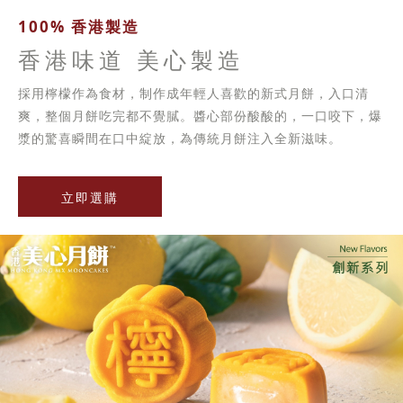
100% 香港製造
香港味道 美心製造
採用檸檬作為食材，制作成年輕人喜歡的新式月餅，入口清
爽，整個月餅吃完都不覺膩。醬心部份酸酸的，一口咬下，爆
漿的驚喜瞬間在口中綻放，為傳統月餅注入全新滋味。
立即選購