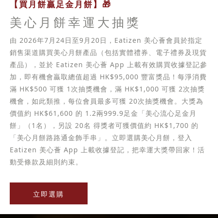
【買月餅贏足金月餅】🎁
美心月餅幸運大抽獎
由 2026年7月24日至9月20日，Eatizen 美心薈會員於指定
銷售渠道購買美心月餅產品（包括實體禮券、電子禮券及現貨
產品），並於 Eatizen 美心薈 App 上載有效購買收據登記參
加，即有機會贏取總值超過 HK$95,000 豐富獎品！每淨消費
滿 HK$500 可獲 1次抽獎機會，滿 HK$1,000 可獲 2次抽獎
機會，如此類推，每位會員最多可獲 20次抽獎機會。大獎為
價值約 HK$61,600 的 1.2兩999.9足金「美心流心足金月
餅」（1名），另設 20名 得獎者可獲價值約 HK$1,700 的
「美心月餅路路通金飾手串」。立即選購美心月餅，登入
Eatizen 美心薈 App 上載收據登記，把幸運大獎帶回家！活
動受條款及細則約束。
立即選購