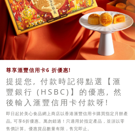
尊享滙豐信用卡6 折優惠!
提提您, 付款時記得點選【滙
豐銀行 (HSBC)】的優惠, 然
後輸入滙豐信用卡付款呀!
即日起於美心食品網上商店以香港滙豐信用卡購買指定月餅產
品, 可享6折優惠。萬勿錯過！只適用於指定產品，並須以零
售價計算。優惠貨品數量有限，售完即止。