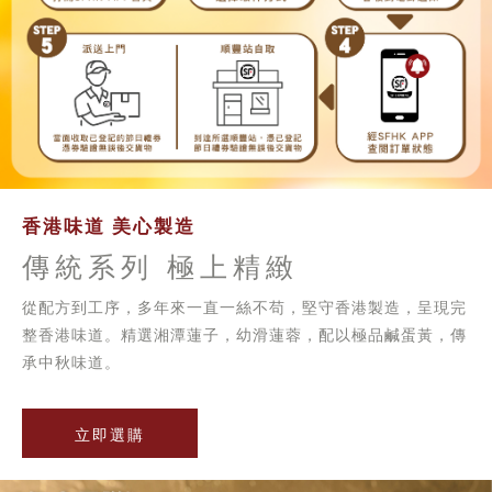
香港味道 美心製造
傳統系列 極上精緻
從配方到工序，多年來一直一絲不苟，堅守香港製造，呈現完
整香港味道。精選湘潭蓮子，幼滑蓮蓉，配以極品鹹蛋黃，傳
承中秋味道。
立即選購