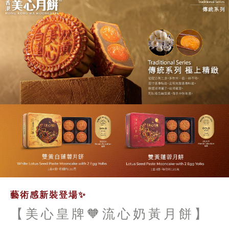
藝術感新裝登場✨
【美心皇牌🧡流心奶黃月餅】