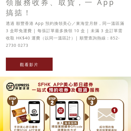
領服務收券、取貨，一 App
搞掂！
透過 順豐香港 App 預約換領美心／東海堂月餅，同一溫區滿
3 盒即免運費 | 每張訂單最多換領 10 盒 | 未滿 3 盒訂單需
收取 HK$40 運費（以同一溫區計）| 順豐查詢熱線：852-
2730 0273
觀看影片