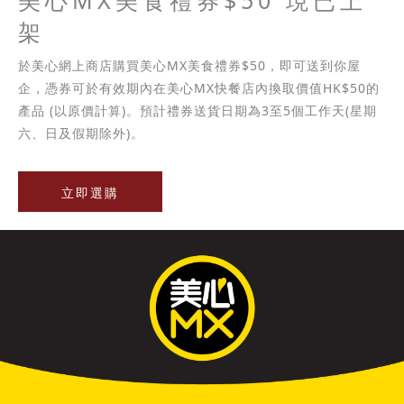
美心MX美食禮券$50 現已上
架
於美心網上商店購買美心MX美食禮券$50，即可送到你屋
企，憑券可於有效期內在美心MX快餐店內換取價值HK$50的
產品 (以原價計算)。預計禮券送貨日期為3至5個工作天(星期
六、日及假期除外)。
立即選購