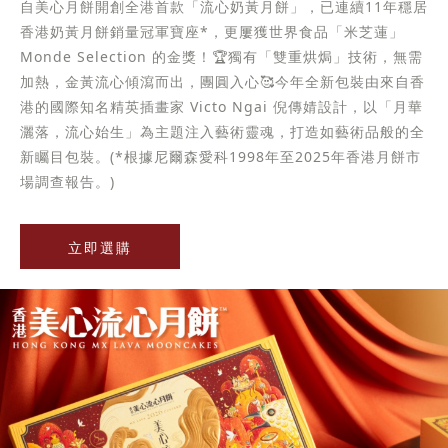
自美心月餅開創全港首款「流心奶黃月餅」，已連續11年穩居
香港奶黃月餅銷量冠軍寶座*，更屢獲世界食品「米芝蓮」
Monde Selection 的金獎！🏆獨有「雙重烘焗」技術，無需
加熱，金黃流心傾瀉而出，團圓入心🥰今年全新包裝由來自香
港的國際知名精英插畫家 Victo Ngai 倪傳婧設計，以「月華
灑落，流心始生」為主題注入藝術靈魂，打造如藝術品般的全
新矚目包裝。(*根據尼爾森愛科1998年至2025年香港月餅市
場調查報告。)
立即選購