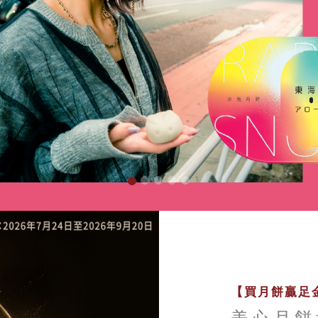
【買月餅贏足金
美心月餅