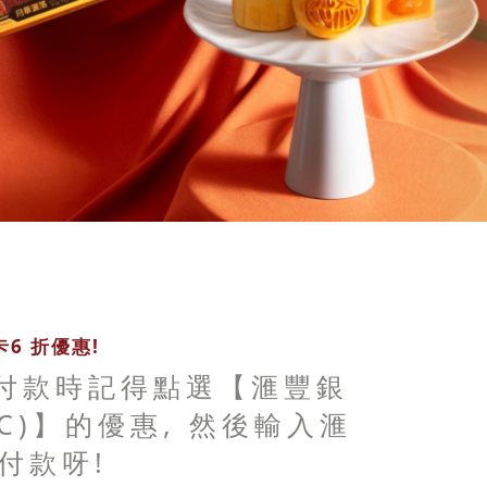
6 折優惠!
 付款時記得點選【滙豐銀
BC)】的優惠, 然後輸入滙
付款呀!