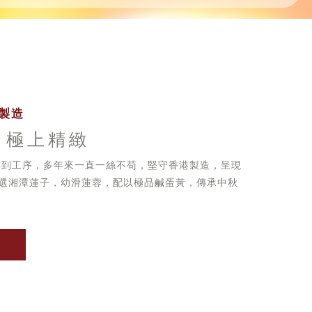
製造
 極上精緻
方到工序，多年來一直一絲不苟，堅守香港製造，呈現
選湘潭蓮子，幼滑蓮蓉，配以極品鹹蛋黃，傳承中秋