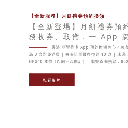
【全新服務】月餅禮券預約換領
【全新登場】月餅禮券預
務收券、取貨，一 App 
透過 順豐香港 App 預約換領美心／
滿 3 盒即免運費 | 每張訂單最多換領 10 盒 | 未滿
HK$40 運費（以同一溫區計）| 順豐查詢熱線：852-
觀看影片