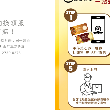
約換領服
搞掂！
東海堂月餅，同一溫區
 3 盒訂單需收取
2730 0273