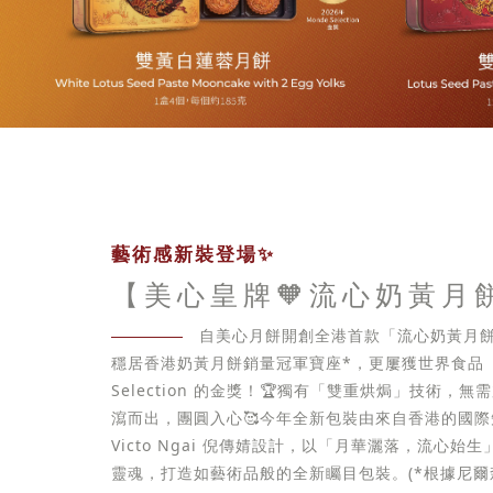
藝術感新裝登場✨
【美心皇牌🧡流心奶黃月
自美心月餅開創全港首款「流心奶黃月餅
穩居香港奶黃月餅銷量冠軍寶座*，更屢獲世界食品「
Selection 的金獎！🏆獨有「雙重烘焗」技術，
瀉而出，團圓入心🥰今年全新包裝由來自香港的國
Victo Ngai 倪傳婧設計，以「月華灑落，流心始
靈魂，打造如藝術品般的全新矚目包裝。(*根據尼爾森