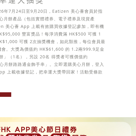
026年7月24日至9月20日，Eatizen 美心薈會員於指
心月餅產品（包括實體禮券、電子禮券及現貨產
zen 美心薈 App 上載有效購買收據登記參加，即有機
$95,000 豐富獎品！每淨消費滿 HK$500 可獲 1
K$1,000 可獲 2次抽獎機會，如此類推，每位會員最
。大獎為價值約 HK$61,600 的 1.2兩999.9足金
餅」（1名），另設 20名 得獎者可獲價值約
的「美心月餅路路通金飾手串」。立即選購美心月餅，登入
心薈 App 上載收據登記，把幸運大獎帶回家！活動受條款