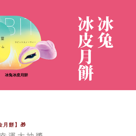
月餅】🎁
幸運大抽獎