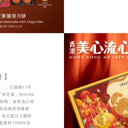
餅】
」，已連續11年
米芝蓮」Monde
無需加熱，金黃流心傾
際知名精英插畫家
生」為主題注入藝術
愛科1998年至