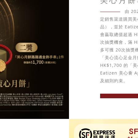
由 2
定銷售渠道購買美
品），並於 Eati
會贏取總值超過 HK
次抽獎機會，滿 H
多可獲 20次抽獎機會
「美心流心足金月
HK$1,700 
Eatizen 美
及細則約束。
立即選購