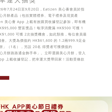
026年7月24日至9月20日，Eatizen 美心薈會員於指
心月餅產品（包括實體禮券、電子禮券及現貨產
zen 美心薈 App 上載有效購買收據登記參加，即有機
$95,000 豐富獎品！每淨消費滿 HK$500 可獲 1
K$1,000 可獲 2次抽獎機會，如此類推，每位會員最
。大獎為價值約 HK$61,600 的 1.2兩999.9足金
餅」（1名），另設 20名 得獎者可獲價值約
的「美心月餅路路通金飾手串」。立即選購美心月餅，登入
心薈 App 上載收據登記，把幸運大獎帶回家！活動受條款