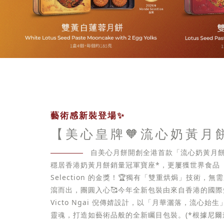
藝術感新裝登場✨
【美心皇牌🧡流心奶黃月
自美心月餅開創全港首款「流心奶黃月餅
穩居香港奶黃月餅銷量冠軍寶座*，更屢獲世界食品「
Selection 的金獎！🏆獨有「雙重烘焗」技術，
瀉而出，團圓入心🥰今年全新包裝由來自香港的國
Victo Ngai 倪傳婧設計，以「月華灑落，流心始
靈魂，打造如藝術品般的全新矚目包裝。(*根據尼爾森