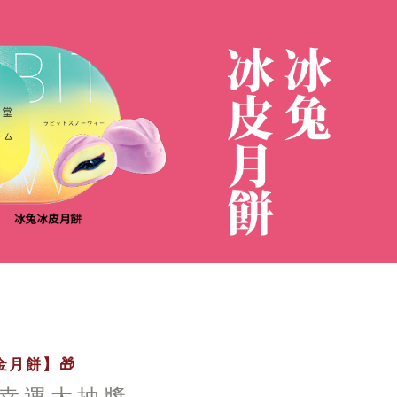
月餅】🎁
幸運大抽獎