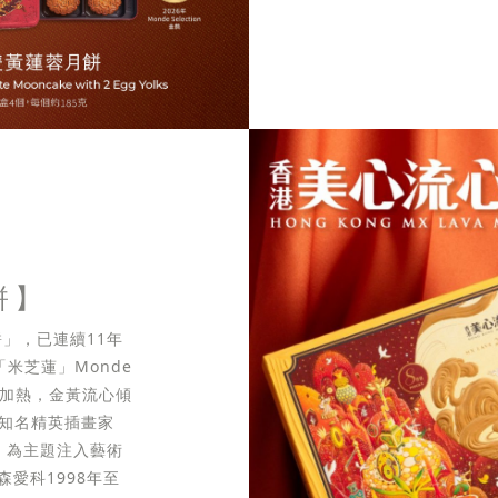
餅】
」，已連續11年
米芝蓮」Monde
無需加熱，金黃流心傾
際知名精英插畫家
生」為主題注入藝術
愛科1998年至