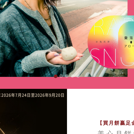
【買月餅贏足金
美心月餅