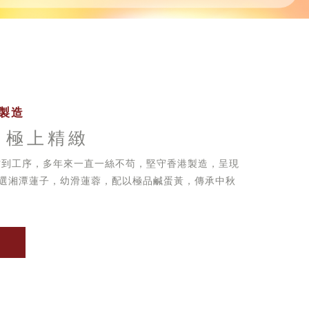
製造
 極上精緻
方到工序，多年來一直一絲不苟，堅守香港製造，呈現
選湘潭蓮子，幼滑蓮蓉，配以極品鹹蛋黃，傳承中秋