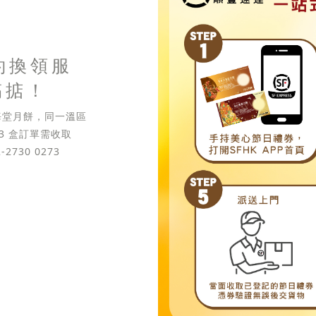
約換領服
搞掂！
東海堂月餅，同一溫區
 3 盒訂單需收取
2730 0273