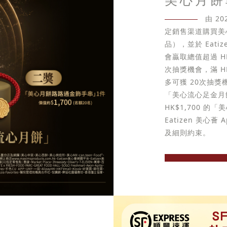
由 2
定銷售渠道購買美
品），並於 Eati
會贏取總值超過 HK
次抽獎機會，滿 H
多可獲 20次抽獎機會
「美心流心足金月
HK$1,700 
Eatizen 美
及細則約束。
立即選購