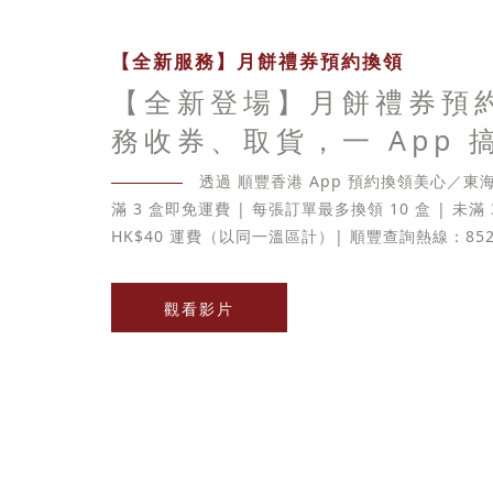
【全新服務】月餅禮券預約換領
【全新登場】月餅禮券預
務收券、取貨，一 App 
透過 順豐香港 App 預約換領美心／
滿 3 盒即免運費 | 每張訂單最多換領 10 盒 | 未滿
HK$40 運費（以同一溫區計）| 順豐查詢熱線：852-
觀看影片