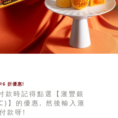
6 折優惠!
 付款時記得點選【滙豐銀
BC)】的優惠, 然後輸入滙
付款呀!