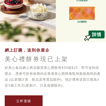
網上訂購，送到你屋企
美心禮餅券現已上架
於美心食品網上商店購買美心禮餅券$50或$25，即可送到你
屋企，憑券可於有效期內在香港美心西餅換取與面值相同的產
品 (以原價計算，飲品及寄賣品除外)。預計禮券送貨日期為3
至5個工作天(星期六、日及假期除外)。
立即選購