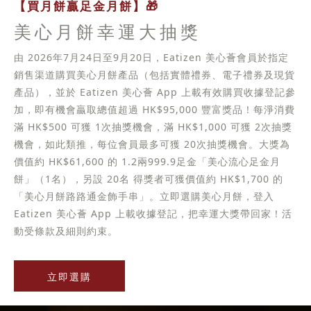
【買月餅贏足金月餅】🎁
美心月餅幸運大抽獎
由 2026年7月24日至9月20日，Eatizen 美心薈會員於指定
銷售渠道購買美心月餅產品（包括實體禮券、電子禮券及現貨
產品），並於 Eatizen 美心薈 App 上載有效購買收據登記參
加，即有機會贏取總值超過 HK$95,000 豐富獎品！每淨消費
滿 HK$500 可獲 1次抽獎機會，滿 HK$1,000 可獲 2次抽獎
機會，如此類推，每位會員最多可獲 20次抽獎機會。大獎為
價值約 HK$61,600 的 1.2兩999.9足金「美心流心足金月
餅」（1名），另設 20名 得獎者可獲價值約 HK$1,700 的
「美心月餅路路通金飾手串」。立即選購美心月餅，登入
Eatizen 美心薈 App 上載收據登記，把幸運大獎帶回家！活
動受條款及細則約束。
立即選購