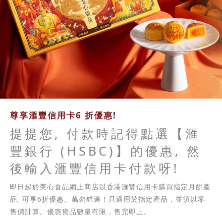
尊享滙豐信用卡6 折優惠!
提提您, 付款時記得點選【滙
豐銀行 (HSBC)】的優惠, 然
後輸入滙豐信用卡付款呀!
即日起於美心食品網上商店以香港滙豐信用卡購買指定月餅產
品, 可享6折優惠。萬勿錯過！只適用於指定產品，並須以零
售價計算。優惠貨品數量有限，售完即止。