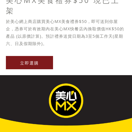
美心MX美食禮券$50 現已上
架
於美心網上商店購買美心MX美食禮券$50，即可送到你屋
企，憑券可於有效期內在美心MX快餐店內換取價值HK$50的
產品 (以原價計算)。預計禮券送貨日期為3至5個工作天(星期
六、日及假期除外)。
立即選購