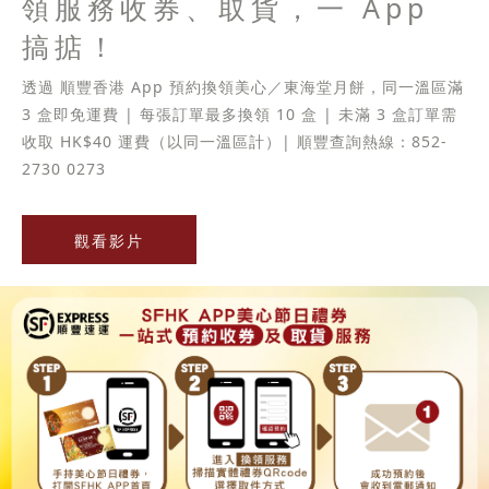
領服務收券、取貨，一 App
搞掂！
透過 順豐香港 App 預約換領美心／東海堂月餅，同一溫區滿
3 盒即免運費 | 每張訂單最多換領 10 盒 | 未滿 3 盒訂單需
收取 HK$40 運費（以同一溫區計）| 順豐查詢熱線：852-
2730 0273
觀看影片