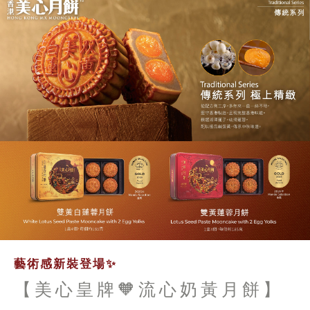
藝術感新裝登場✨
【美心皇牌🧡流心奶黃月餅】