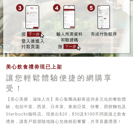
美心飲食禮劵現已上架
讓您輕鬆體驗便捷的網購享
受！
【美心美膳．滋味人生】美心集團為顧客提供多元化的餐飲體
驗，包括中菜、西菜、日本菜、東南亞菜、快餐、西餅麵包及
Starbucks咖啡店。現推出$20，$50及$100不同面值之飲食
禮劵，讓客戶親朋隨地隨心兌換精彩餐饗，共享喜慶禮遇！