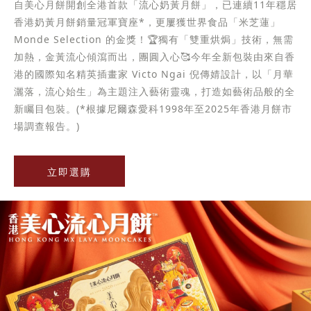
自美心月餅開創全港首款「流心奶黃月餅」，已連續11年穩居
香港奶黃月餅銷量冠軍寶座*，更屢獲世界食品「米芝蓮」
Monde Selection 的金獎！🏆獨有「雙重烘焗」技術，無需
加熱，金黃流心傾瀉而出，團圓入心🥰今年全新包裝由來自香
港的國際知名精英插畫家 Victo Ngai 倪傳婧設計，以「月華
灑落，流心始生」為主題注入藝術靈魂，打造如藝術品般的全
新矚目包裝。(*根據尼爾森愛科1998年至2025年香港月餅市
場調查報告。)
立即選購