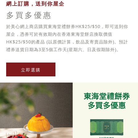
網上訂購，送到你屋企
多買多優惠
於美心網上商店購買東海堂禮餅券HK$25/$50，即可送到你
屋企，憑券可於有效期內在香港東海堂餅店換取價值
HK$25/$50的產品 (以原價計算，飲品及寄賣品除外)。預計
禮券送貨日期為3至5個工作天(星期六、日及假期除外)。
立即選購