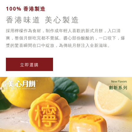
100% 香港製造
香港味道 美心製造
採用檸檬作為食材，制作成年輕人喜歡的新式月餅，入口清
爽，整個月餅吃完都不覺膩。醬心部份酸酸的，一口咬下，爆
漿的驚喜瞬間在口中綻放，為傳統月餅注入全新滋味。
立即選購