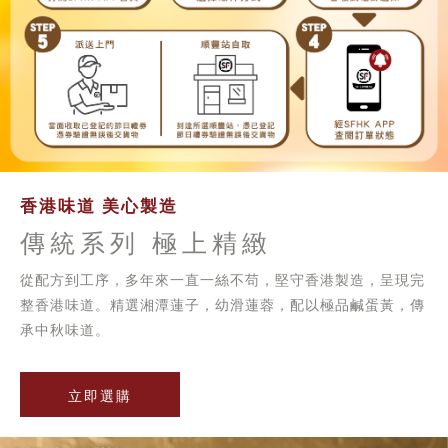
香港味道 美心製造
傳統系列 極上精緻
從配方到工序，多年來一直一絲不苟，堅守香港製造，呈現完
整香港味道。精選湘潭蓮子，幼滑蓮蓉，配以極品鹹蛋黃，傳
承中秋味道。
立即選購