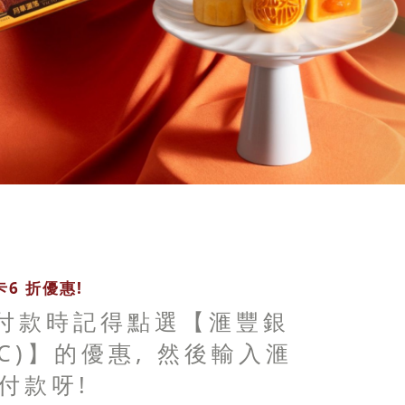
6 折優惠!
 付款時記得點選【滙豐銀
BC)】的優惠, 然後輸入滙
付款呀!