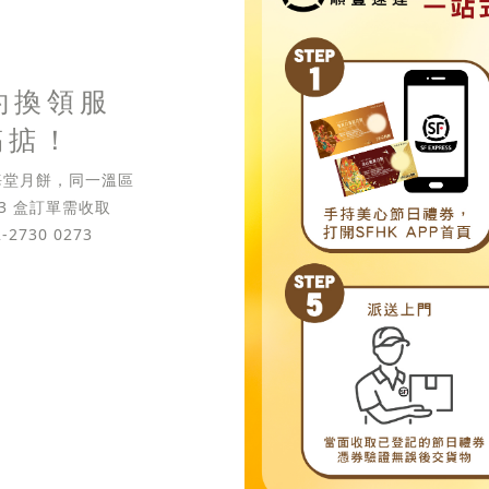
約換領服
搞掂！
東海堂月餅，同一溫區
 3 盒訂單需收取
2730 0273