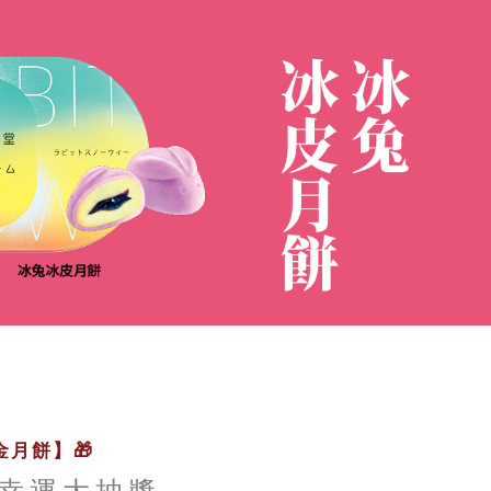
月餅】🎁
幸運大抽獎