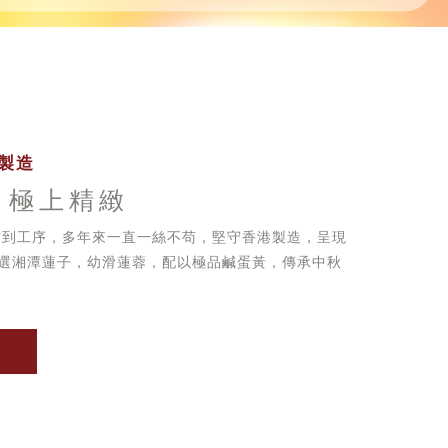
製造
 極上精緻
方到工序，多年來一直一絲不苟，堅守香港製造，呈現
選湘潭蓮子，幼滑蓮蓉，配以極品鹹蛋黃，傳承中秋