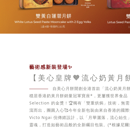
藝術感新裝登場✨
【美心皇牌🧡流心奶黃月
自美心月餅開創全港首款「流心奶黃月餅
穩居香港奶黃月餅銷量冠軍寶座*，更屢獲世界食品「
Selection 的金獎！🏆獨有「雙重烘焗」技術，
瀉而出，團圓入心🥰今年全新包裝由來自香港的國
Victo Ngai 倪傳婧設計，以「月華灑落，流心始
靈魂，打造如藝術品般的全新矚目包裝。(*根據尼爾森