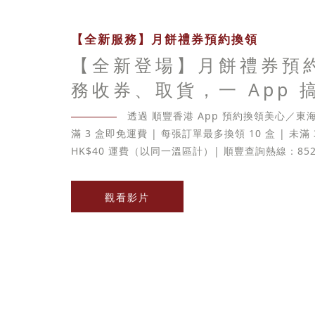
【全新服務】月餅禮券預約換領
【全新登場】月餅禮券預
務收券、取貨，一 App 
透過 順豐香港 App 預約換領美心／
滿 3 盒即免運費 | 每張訂單最多換領 10 盒 | 未滿
HK$40 運費（以同一溫區計）| 順豐查詢熱線：852-
觀看影片