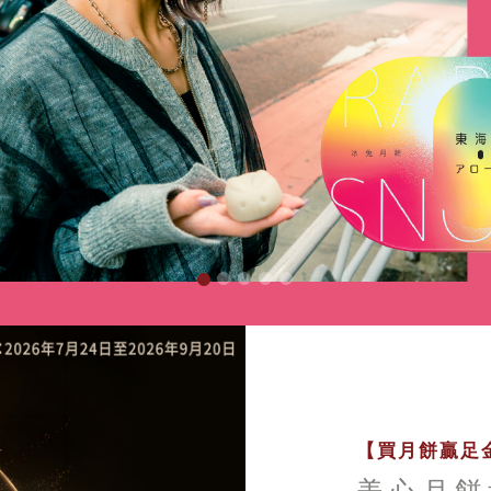
【買月餅贏足金
美心月餅