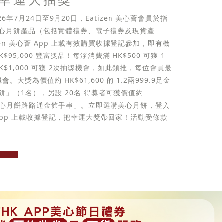
026年7月24日至9月20日，Eatizen 美心薈會員於指
心月餅產品（包括實體禮券、電子禮券及現貨產
zen 美心薈 App 上載有效購買收據登記參加，即有機
$95,000 豐富獎品！每淨消費滿 HK$500 可獲 1
K$1,000 可獲 2次抽獎機會，如此類推，每位會員最
。大獎為價值約 HK$61,600 的 1.2兩999.9足金
餅」（1名），另設 20名 得獎者可獲價值約
的「美心月餅路路通金飾手串」。立即選購美心月餅，登入
心薈 App 上載收據登記，把幸運大獎帶回家！活動受條款