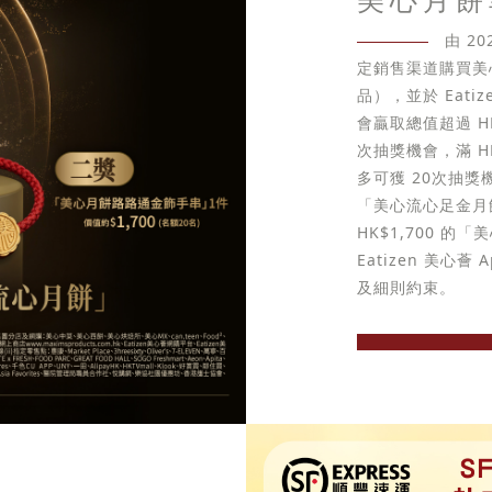
由 2
定銷售渠道購買美
品），並於 Eati
會贏取總值超過 HK
次抽獎機會，滿 H
多可獲 20次抽獎機會
「美心流心足金月
HK$1,700 
Eatizen 美
及細則約束。
立即選購