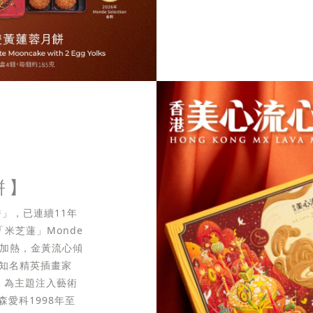
餅】
」，已連續11年
米芝蓮」Monde
無需加熱，金黃流心傾
際知名精英插畫家
生」為主題注入藝術
愛科1998年至